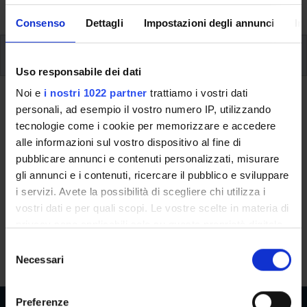
University, from enrolment to graduation.
Consenso
Dettagli
Impostazioni degli annunci
In
Modules
Uso responsabile dei dati
Noi e
i nostri 1022 partner
trattiamo i vostri dati
Back to the study plan
personali, ad esempio il vostro numero IP, utilizzando
tecnologie come i cookie per memorizzare e accedere
Back to the modules per semester
alle informazioni sul vostro dispositivo al fine di
pubblicare annunci e contenuti personalizzati, misurare
Scientific English
gli annunci e i contenuti, ricercare il pubblico e sviluppare
i servizi. Avete la possibilità di scegliere chi utilizza i
Teaching code
Credits
vostri dati e per quali scopi. Le vostre scelte in materia di
4S01572
3
privacy sono applicabili solo su questa proprietà digitale
in cui avete effettuato le vostre scelte. È possibile
The course is given by
Scientific English
(2015/2016) -
S
modificare o revocare il proprio consenso in qualsiasi
Necessari
Bachelor's degree in Biomedical Laboratory Techniques
e
momento dalla Dichiarazione sui cookie o facendo clic
l
sull'icona di attivazione della privacy.
e
Preferenze