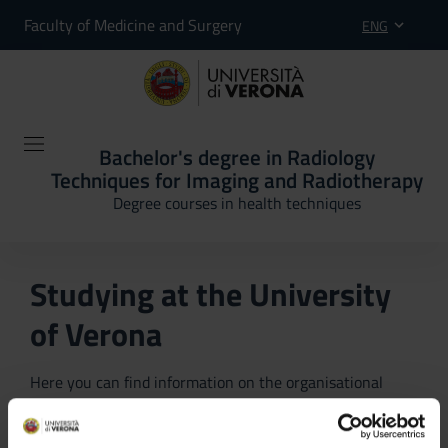
Faculty of Medicine and Surgery
ENG
Bachelor's degree in Radiology
Techniques for Imaging and Radiotherapy
Degree courses in health techniques
Studying at the University
of Verona
Here you can find information on the organisational
aspects of the Programme, lecture timetables, learning
activities and useful contact details for your time at the