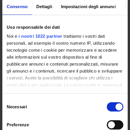
Consenso
Dettagli
Impostazioni degli annunci
In
INTERPRETAZIONE ANATOMICA
ATTRAVERSO L'IMAGING
Uso responsabile dei dati
Credits
Noi e
i nostri 1022 partner
trattiamo i vostri dati
2
personali, ad esempio il vostro numero IP, utilizzando
tecnologie come i cookie per memorizzare e accedere
Period
alle informazioni sul vostro dispositivo al fine di
lez 1 anno 2 semestre RAD
pubblicare annunci e contenuti personalizzati, misurare
Location
Academic staff
gli annunci e i contenuti, ricercare il pubblico e sviluppare
VERONA
Ghassan El Dalati
i servizi. Avete la possibilità di scegliere chi utilizza i
vostri dati e per quali scopi. Le vostre scelte in materia di
privacy sono applicabili solo su questa proprietà digitale
in cui avete effettuato le vostre scelte. È possibile
S
RADIOLOGIA
modificare o revocare il proprio consenso in qualsiasi
Necessari
e
ODONTOSTOMATOLOGICA
momento dalla Dichiarazione sui cookie o facendo clic
l
sull'icona di attivazione della privacy.
e
Credits
Preferenze
z