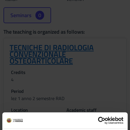
Seminars
0
The teaching is organized as follows:
TECNICHE DI RADIOLOGIA
CONVENZIONALE
OSTEOARTICOLARE
Credits
4
Period
lez 1 anno 2 semestre RAD
Location
Academic staff
VERONA
Daniele Vignola