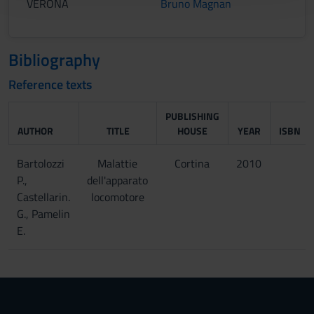
VERONA
Bruno Magnan
con altre informazioni che hai fornito loro o che hanno
raccolto dal tuo utilizzo dei loro servizi.
Bibliography
Reference texts
PUBLISHING
AUTHOR
TITLE
HOUSE
YEAR
ISBN
Bartolozzi
Malattie
Cortina
2010
P.,
dell'apparato
Castellarin.
locomotore
G., Pamelin
E.