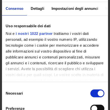
Lessons timetable
Consenso
Dettagli
Impostazioni degli annunci
In
RADIOLOGIA
Uso responsabile dei dati
ODONTOSTOMATOLOGICA
Noi e
i nostri 1022 partner
trattiamo i vostri dati
Credits
personali, ad esempio il vostro numero IP, utilizzando
1
tecnologie come i cookie per memorizzare e accedere
alle informazioni sul vostro dispositivo al fine di
Period
pubblicare annunci e contenuti personalizzati, misurare
Lezioni TRSM 1 ANNO 2 SEM
gli annunci e i contenuti, ricercare il pubblico e sviluppare
i servizi. Avete la possibilità di scegliere chi utilizza i
Location
Academic staff
vostri dati e per quali scopi. Le vostre scelte in materia di
VERONA
Marco Barillari
privacy sono applicabili solo su questa proprietà digitale
in cui avete effettuato le vostre scelte. È possibile
S
Lessons timetable
modificare o revocare il proprio consenso in qualsiasi
Necessari
e
momento dalla Dichiarazione sui cookie o facendo clic
l
sull'icona di attivazione della privacy.
e
Preferenze