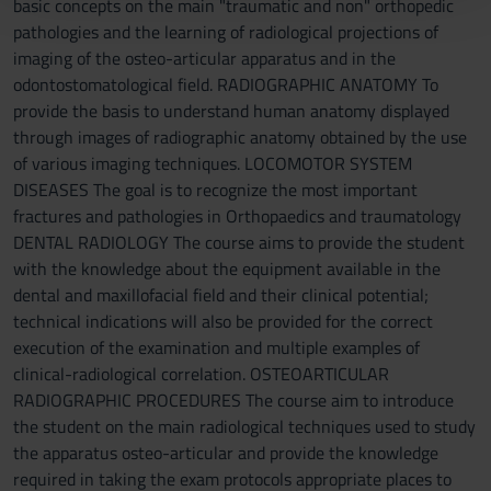
basic concepts on the main "traumatic and non" orthopedic
con altre informazioni che hai fornito loro o che hanno
pathologies and the learning of radiological projections of
raccolto dal tuo utilizzo dei loro servizi.
imaging of the osteo-articular apparatus and in the
odontostomatological field. RADIOGRAPHIC ANATOMY To
provide the basis to understand human anatomy displayed
through images of radiographic anatomy obtained by the use
of various imaging techniques. LOCOMOTOR SYSTEM
DISEASES The goal is to recognize the most important
fractures and pathologies in Orthopaedics and traumatology
DENTAL RADIOLOGY The course aims to provide the student
with the knowledge about the equipment available in the
dental and maxillofacial field and their clinical potential;
technical indications will also be provided for the correct
execution of the examination and multiple examples of
clinical-radiological correlation. OSTEOARTICULAR
RADIOGRAPHIC PROCEDURES The course aim to introduce
the student on the main radiological techniques used to study
the apparatus osteo-articular and provide the knowledge
required in taking the exam protocols appropriate places to