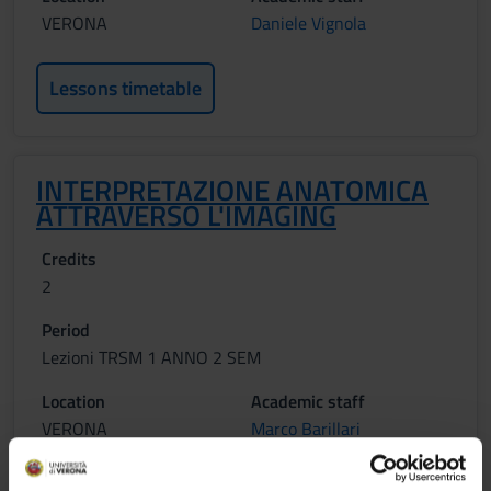
VERONA
Daniele Vignola
Lessons timetable
INTERPRETAZIONE ANATOMICA
ATTRAVERSO L'IMAGING
Credits
2
Period
Lezioni TRSM 1 ANNO 2 SEM
Location
Academic staff
VERONA
Marco Barillari