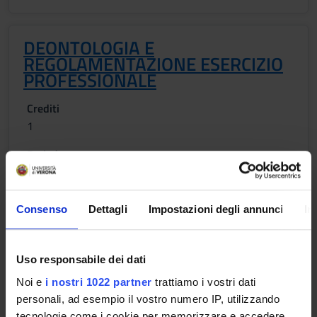
DEONTOLOGIA E
REGOLAMENTAZIONE ESERCIZIO
PROFESSIONALE
Crediti
1
Periodo
2 SEMESTRE PROFESSIONI SANITARIE
Docenti
Consenso
Dettagli
Impostazioni degli annunci
In
Alessandro Pedrotti
Orario Lezioni
Uso responsabile dei dati
Noi e
i nostri 1022 partner
trattiamo i vostri dati
personali, ad esempio il vostro numero IP, utilizzando
tecnologie come i cookie per memorizzare e accedere