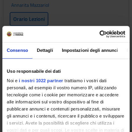
Annarita Mazzariol
Orario Lezioni
EPIDEMIOLOGIA IN SANITA'
PUBBLICA E PROFILASSI DELLE
Consenso
Dettagli
Impostazioni degli annunci
In
MALATTIE INFETTIVE E DIFFUSIVE
Crediti
Uso responsabile dei dati
2
Noi e
i nostri 1022 partner
trattiamo i vostri dati
personali, ad esempio il vostro numero IP, utilizzando
Periodo
tecnologie come i cookie per memorizzare e accedere
1 SEMESTRE PROFESSIONI SANITARIE
alle informazioni sul vostro dispositivo al fine di
pubblicare annunci e contenuti personalizzati, misurare
Docenti
gli annunci e i contenuti, ricercare il pubblico e sviluppare
Maria Grazia Zuccali
i servizi. Avete la possibilità di scegliere chi utilizza i
Orario Lezioni
vostri dati e per quali scopi. Le vostre scelte in materia di