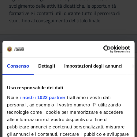
svolgimento delle attività didattiche, le opportunità
formative e i contatti utili durante tutto il percorso di
studi, fino al conseguimento del titolo finale.
Insegnamenti
Ritorna al piano didattico
Consenso
Dettagli
Impostazioni degli annunci
In
Ritorna agli insegnamenti per periodo
Uso responsabile dei dati
Attivita' a scelta dello studente
Noi e
i nostri 1022 partner
trattiamo i vostri dati
(professioni sanitarie)
personali, ad esempio il vostro numero IP, utilizzando
(2018/2019)
tecnologie come i cookie per memorizzare e accedere
alle informazioni sul vostro dispositivo al fine di
Codice insegnamento
Docente
pubblicare annunci e contenuti personalizzati, misurare
4S001039
Non ancora assegnato
gli annunci e i contenuti, ricercare il pubblico e sviluppare