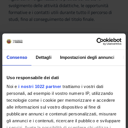
svolgimento delle attività didattiche, le opportunità
formative e i contatti utili durante tutto il percorso di
studi, fino al conseguimento del titolo finale.
Insegnamenti
Consenso
Dettagli
Impostazioni degli annunci
In
Ritorna al piano didattico
Ritorna agli insegnamenti per periodo
Uso responsabile dei dati
Noi e
i nostri 1022 partner
trattiamo i vostri dati
Attivita' seminariali (professioni
personali, ad esempio il vostro numero IP, utilizzando
sanitarie) (2018/2019)
tecnologie come i cookie per memorizzare e accedere
alle informazioni sul vostro dispositivo al fine di
Codice insegnamento
Docente
pubblicare annunci e contenuti personalizzati, misurare
4S001040
Non ancora assegnato
gli annunci e i contenuti, ricercare il pubblico e sviluppare
i servizi. Avete la possibilità di scegliere chi utilizza i