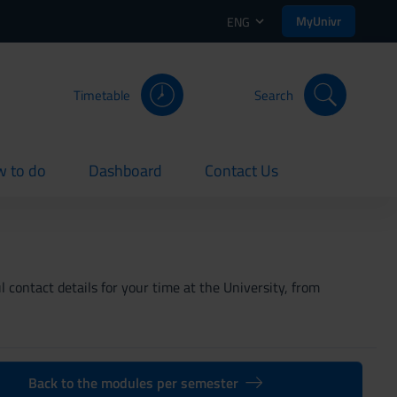
MyUnivr
ENG
Timetable
Search
 to do
Dashboard
Contact Us
rent
current
current
 contact details for your time at the University, from
Back to the modules per semester