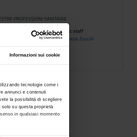
ESTRE PROFESSIONI SANITARIE
on
Academic staff
O
Maria Grazia Zuccali
Informazioni sui cookie
ons timetable
utilizzando tecnologie come i
re annunci e contenuti
vete la possibilità di scegliere
li solo su questa proprietà
consenso in qualsiasi momento