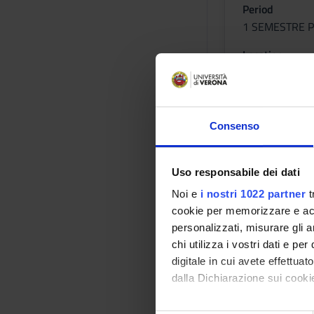
Period
1 SEMESTRE P
Location
TRENTO
Lessons tim
Consenso
Uso responsabile dei dati
Basic hyg
Noi e
i nostri 1022 partner
t
public he
cookie per memorizzare e acce
personalizzati, misurare gli an
Credits
chi utilizza i vostri dati e pe
1
digitale in cui avete effettua
dalla Dichiarazione sui cookie
Period
1 SEMESTRE P
Con il tuo consenso, vorrem