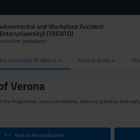
Environmental and Workplace Accident
(interuniversity) (TRENTO)
prevention professions
the University of Verona
How to enrol
How
cur
 of Verona
 the Programme, lecture timetables, learning activities and useful
Back to the study plan