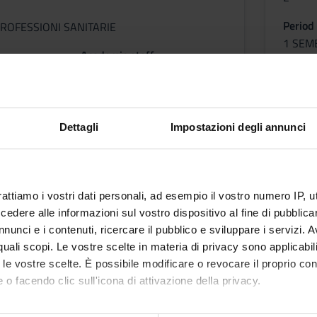
Period
ROFESSIONI SANITARIE
1 SEM
Academic staff
Locati
Annarita Mazzariol
TRENT
etable
Dettagli
Impostazioni degli annunci
Less
iene and health promotion in
rattiamo i vostri dati personali, ad esempio il vostro numero IP, 
alth
dere alle informazioni sul vostro dispositivo al fine di pubblica
nunci e i contenuti, ricercare il pubblico e sviluppare i servizi. A
r quali scopi. Le vostre scelte in materia di privacy sono applicabi
to le vostre scelte. È possibile modificare o revocare il proprio 
 o facendo clic sull'icona di attivazione della privacy.
ROFESSIONI SANITARIE
mo anche: