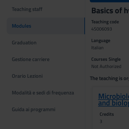
Basics of 
Teaching staff
Teaching code
Modules
4S006093
Language
Graduation
Italian
Gestione carriere
Courses Single
Not Authorized
Orario Lezioni
The teaching is or
Modalità e sedi di frequenza
Microbiol
and biolo
Guida ai programmi
Credits
3