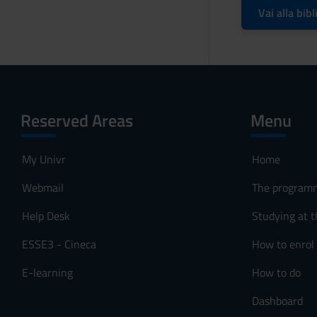
o
Vai alla bibl
Reserved Areas
Menu
My Univr
Home
Webmail
The program
Help Desk
Studying at t
ESSE3 - Cineca
How to enrol
E-learning
How to do
Dashboard