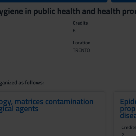
hygiene in public health and health p
Credits
6
Location
TRENTO
ganized as follows:
ogy, matrices contamination
Epid
gical agents
prop
dise
Credit
2