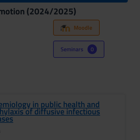
romotion (2024/2025)
Moodle
Seminars
0
emiology in public health and
hylaxis of diffusive infectious
ases
s