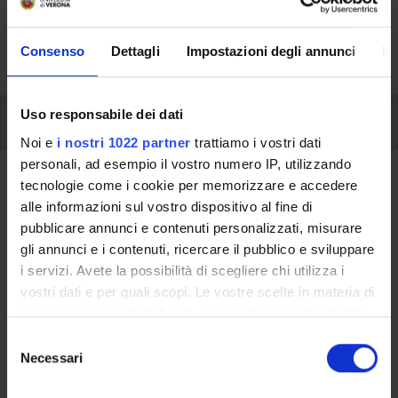
aspects of the Programme, lecture timetables, learning
activities and useful contact details for your time at the
Consenso
Dettagli
Impostazioni degli annunci
In
University, from enrolment to graduation.
Uso responsabile dei dati
Modules
Noi e
i nostri 1022 partner
trattiamo i vostri dati
personali, ad esempio il vostro numero IP, utilizzando
Back to the study plan
tecnologie come i cookie per memorizzare e accedere
alle informazioni sul vostro dispositivo al fine di
Final Exam (It will be activated in
pubblicare annunci e contenuti personalizzati, misurare
the A.Y. 2023/2024)
gli annunci e i contenuti, ricercare il pubblico e sviluppare
i servizi. Avete la possibilità di scegliere chi utilizza i
Teaching code
Credits
vostri dati e per quali scopi. Le vostre scelte in materia di
4S00010
12
privacy sono applicabili solo su questa proprietà digitale
in cui avete effettuato le vostre scelte. È possibile
S
Scientific Disciplinary Sector (SSD)
modificare o revocare il proprio consenso in qualsiasi
Necessari
e
- - -
momento dalla Dichiarazione sui cookie o facendo clic
l