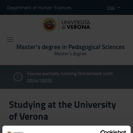
Department of Human Sciences
ENG
Master's degree in Pedagogical Sciences
Master’s degree
Course partially running (Enrollment until
2024/2025)
Studying at the University
of Verona
Here you can find information on the organisational