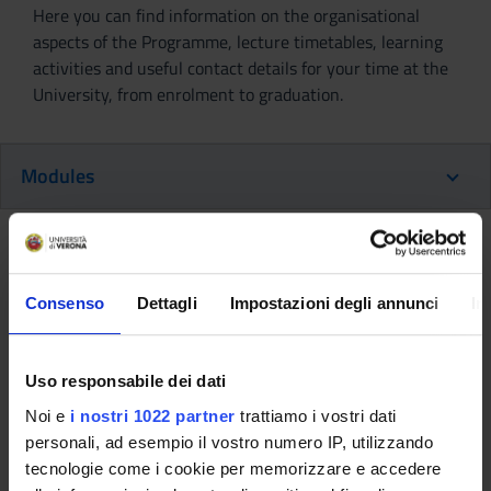
Here you can find information on the organisational
aspects of the Programme, lecture timetables, learning
activities and useful contact details for your time at the
University, from enrolment to graduation.
Modules
Back to the study plan
Consenso
Dettagli
Impostazioni degli annunci
In
Back to the modules per semester
Italian Literature II [
Sede TN
]
Uso responsabile dei dati
(2016/2017)
Noi e
i nostri 1022 partner
trattiamo i vostri dati
Teaching code
Teacher
personali, ad esempio il vostro numero IP, utilizzando
4S00900
Claudio Giunta
tecnologie come i cookie per memorizzare e accedere