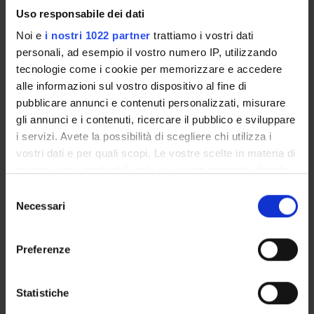
Andrea Giorgi
Italian
Uso responsabile dei dati
Noi e
i nostri 1022 partner
trattiamo i vostri dati
Also offered in courses:
personali, ad esempio il vostro numero IP, utilizzando
Methodology of Historical Research - LM
of the
tecnologie come i cookie per memorizzare e accedere
course Master's degree in Arts (interuniversity)
alle informazioni sul vostro dispositivo al fine di
pubblicare annunci e contenuti personalizzati, misurare
Seminars
0
gli annunci e i contenuti, ricercare il pubblico e sviluppare
i servizi. Avete la possibilità di scegliere chi utilizza i
The teaching is organized as follows:
vostri dati e per quali scopi. Le vostre scelte in materia di
privacy sono applicabili solo su questa proprietà digitale
MODULO II
in cui avete effettuato le vostre scelte. È possibile
S
modificare o revocare il proprio consenso in qualsiasi
Necessari
e
Credits
Period
momento dalla Dichiarazione sui cookie o facendo clic
l
6
I sem Trento
sull'icona di attivazione della privacy.
e
Preferenze
z
Academic staff
Con il tuo consenso, vorremmo anche:
i
Ugo Pistoia
raccogliere informazioni sulla tua posizione
o
Statistiche
geografica, con un'approssimazione di qualche
n