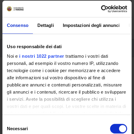
Here you can find information on the organisational
aspects of the Programme, lecture timetables, learning
activities and useful contact details for your time at the
University, from enrolment to graduation.
Consenso
Dettagli
Impostazioni degli annunci
In
Modules
Uso responsabile dei dati
Noi e
i nostri 1022 partner
trattiamo i vostri dati
personali, ad esempio il vostro numero IP, utilizzando
Back to the study plan
tecnologie come i cookie per memorizzare e accedere
alle informazioni sul vostro dispositivo al fine di
Ancient Topography - LM (It will
pubblicare annunci e contenuti personalizzati, misurare
be activated in the
gli annunci e i contenuti, ricercare il pubblico e sviluppare
A.Y. 2016/2017)
i servizi. Avete la possibilità di scegliere chi utilizza i
vostri dati e per quali scopi. Le vostre scelte in materia di
Teaching code
Credits
privacy sono applicabili solo su questa proprietà digitale
4S003219
6
in cui avete effettuato le vostre scelte. È possibile
S
modificare o revocare il proprio consenso in qualsiasi
Necessari
e
Scientific Disciplinary Sector (SSD)