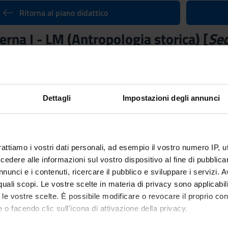
Ritorna al piano didattico
rna I - LM (Antropologia storica) [
Se
nto
Docente
Giovanni Ciappelli
Crediti
Dettagli
Impostazioni degli annunci
6
ne
Settore Scientifico Disciplinar
M-STO/02 - STORIA MODER
rattiamo i vostri dati personali, ad esempio il vostro numero IP, 
dere alle informazioni sul vostro dispositivo al fine di pubblica
 a Trento dal 13 set 2021 al 22 dic 2021.
nunci e i contenuti, ricercare il pubblico e sviluppare i servizi. A
r quali scopi. Le vostre scelte in materia di privacy sono applicabi
mativi
to le vostre scelte. È possibile modificare o revocare il proprio 
buona padronanza degli strumenti di ricerca relativi alla storia mo
 o facendo clic sull'icona di attivazione della privacy.
 e la letteratura relative a uno o più temi scelti come centrali per 