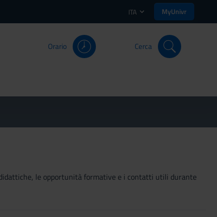
MyUnivr
ITA
Orario
Cerca
didattiche, le opportunità formative e i contatti utili durante