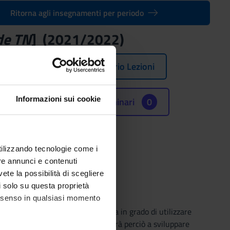
Ritorna agli insegnamenti per periodo
de TN
] (2021/2022)
Orario Lezioni
Informazioni sui cookie
Seminari
0
e (SSD)
NA
utilizzando tecnologie come i
re annunci e contenuti
vete la possibilità di scegliere
li solo su questa proprietà
consenso in qualsiasi momento
derna, in modo che lo studente sia in grado di utilizzare
il modulo. L’attività didattica mirerà perciò a sviluppare