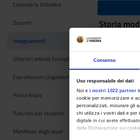
Calendario Didattico
Storia mode
Docenti
Codice insegname
Insegnamenti
4S001217
Coordinatore
Ulteriori attività formative
Consenso
Giovanni Ciappelli
Esercitazioni Linguistiche CLA
Lingua di erogazio
Uso responsabile dei dati
Italiano
Noi e
i nostri 1022 partner
t
Prova finale
Periodo
cookie per memorizzare e acce
1° semestre lezioni
personalizzati, misurare gli an
Tutorato per studenti
chi utilizza i vostri dati e pe
Obiettivi for
digitale in cui avete effettua
Acquisizione di una 
dalla Dichiarazione sui cookie
Manifesto degli studi
criticamente le fonti