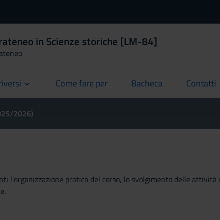
rateneo in Scienze storiche [LM-84]
rateneo
riversi
Come fare per
Bacheca
Contatti
current
current
current
2025/2026)
ti l'organizzazione pratica del corso, lo svolgimento delle attività 
e.