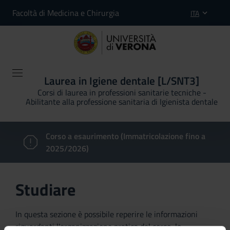
Facoltà di Medicina e Chirurgia
ITA
Laurea in Igiene dentale [L/SNT3]
Corsi di laurea in professioni sanitarie tecniche -
Abilitante alla professione sanitaria di Igienista dentale
Corso a esaurimento (Immatricolazione fino a
2025/2026)
Studiare
In questa sezione è possibile reperire le informazioni
riguardanti l'organizzazione pratica del corso, lo