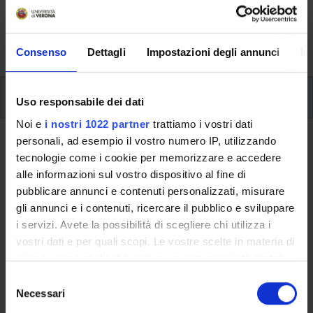
svolgimento delle attività didattiche, le opportunità
formative e i contatti utili durante tutto il percorso di
studi, fino al conseguimento del titolo finale.
Consenso
Dettagli
Impostazioni degli annunci
In
Insegnamenti
Uso responsabile dei dati
Noi e
i nostri 1022 partner
trattiamo i vostri dati
personali, ad esempio il vostro numero IP, utilizzando
Ritorna al piano didattico
tecnologie come i cookie per memorizzare e accedere
alle informazioni sul vostro dispositivo al fine di
Ritorna agli insegnamenti per periodo
pubblicare annunci e contenuti personalizzati, misurare
gli annunci e i contenuti, ricercare il pubblico e sviluppare
Inglese scientifico
i servizi. Avete la possibilità di scegliere chi utilizza i
vostri dati e per quali scopi. Le vostre scelte in materia di
Codice insegnamento
Crediti
privacy sono applicabili solo su questa proprietà digitale
4S01572
3
in cui avete effettuato le vostre scelte. È possibile
S
L'insegnamento è mutuato dall'insegnamento
Inglese
modificare o revocare il proprio consenso in qualsiasi
Necessari
e
scientifico
(2017/2018) - Laurea in Tecniche di laboratorio
momento dalla Dichiarazione sui cookie o facendo clic
l