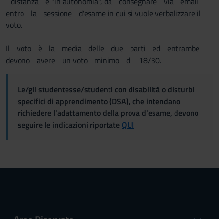
distanza e "in autonomia", da consegnare via email
raccolto dal tuo utilizzo dei loro servizi.
entro la sessione d'esame in cui si vuole verbalizzare il
voto.
Il voto è la media delle due parti ed entrambe
devono avere un voto minimo di 18/30.
Le/gli studentesse/studenti con disabilità o disturbi
specifici di apprendimento (DSA), che intendano
richiedere l'adattamento della prova d'esame, devono
seguire le indicazioni riportate
QUI