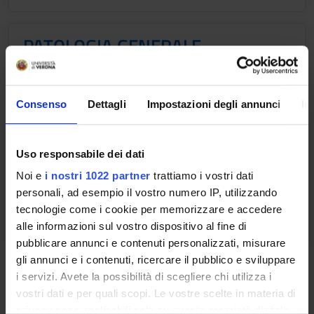
PATOLOGIA GENERALE
Crediti
2
Consenso
Dettagli
Impostazioni degli annunci
In
Periodo
2 SEMESTRE PROFESSIONI SANITARIE
Uso responsabile dei dati
Docenti
Noi e
i nostri 1022 partner
trattiamo i vostri dati
Patrizia Scapini
personali, ad esempio il vostro numero IP, utilizzando
tecnologie come i cookie per memorizzare e accedere
Orario Lezioni
alle informazioni sul vostro dispositivo al fine di
pubblicare annunci e contenuti personalizzati, misurare
gli annunci e i contenuti, ricercare il pubblico e sviluppare
Obiettivi formativi
i servizi. Avete la possibilità di scegliere chi utilizza i
L’insegnamento si propone di educare criticamente lo
vostri dati e per quali scopi. Le vostre scelte in materia di
studente alla conoscenza dei principali meccanismi
privacy sono applicabili solo su questa proprietà digitale