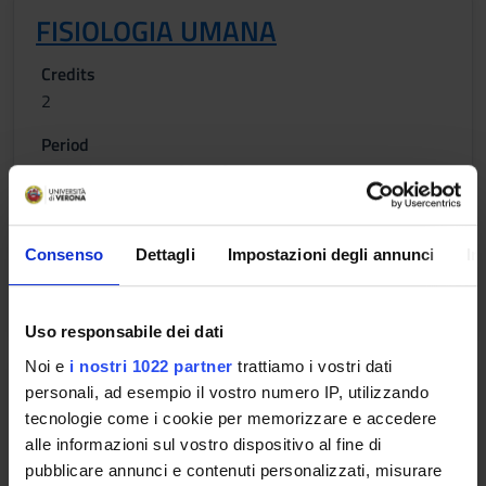
FISIOLOGIA UMANA
Credits
2
Period
Lezioni TRMIR - 1 SEMESTRE
Academic staff
Erika Lorenzetto
Consenso
Dettagli
Impostazioni degli annunci
In
Lessons timetable
Uso responsabile dei dati
Noi e
i nostri 1022 partner
trattiamo i vostri dati
ANATOMIA DEL DISTRETTO
personali, ad esempio il vostro numero IP, utilizzando
CAPO-COLLO
tecnologie come i cookie per memorizzare e accedere
alle informazioni sul vostro dispositivo al fine di
Credits
pubblicare annunci e contenuti personalizzati, misurare