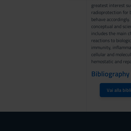
greatest interest su
o
radioprotection for 
n
behave accordingly
s
conceptual and scie
e
includes the main ch
n
reactions to biologi
s
immunity, inflammat
o
cellular and molecu
hemostatic and rep
Bibliography
Vai alla bibl