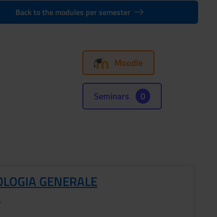
Back to the modules per semester
Moodle
Seminars
0
OLOGIA GENERALE
s