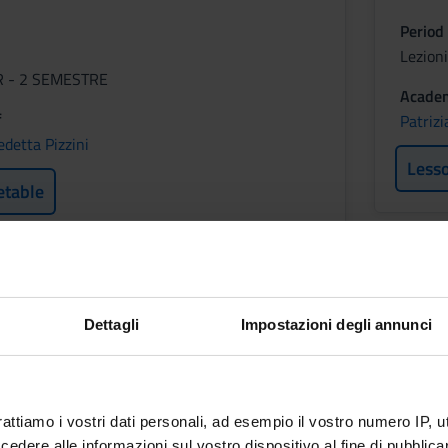
Period
Lezion
VR - 2 SEMESTRE
Academ
f
Patrizi
detta Pizzini
Less
etable
IA ODONTOSTOMATOLOGICA
Period
Dettagli
Impostazioni degli annunci
Not yet assigned
f
ari
rattiamo i vostri dati personali, ad esempio il vostro numero IP, 
dere alle informazioni sul vostro dispositivo al fine di pubblica