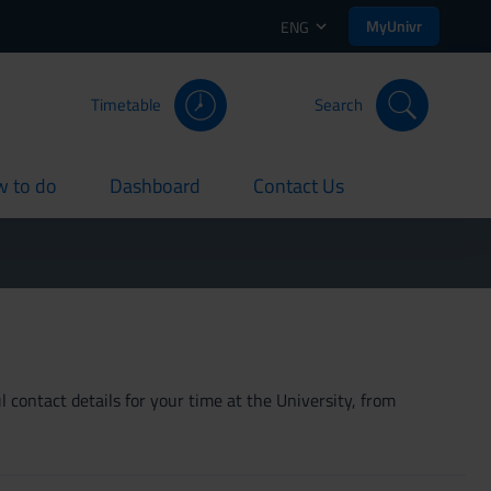
MyUnivr
ENG
Timetable
Search
 to do
Dashboard
Contact Us
rent
current
current
 contact details for your time at the University, from