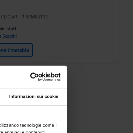
i CLID VR - 2 SEMESTRE
ic staff
a Scapini
ons timetable
Informazioni sui cookie
utilizzando tecnologie come i
re annunci e contenuti