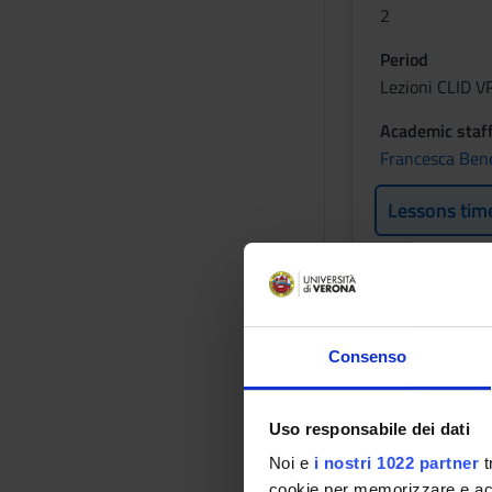
2
Period
Lezioni CLID 
Academic staf
Francesca Bene
Lessons tim
PATOLOG
Credits
Consenso
2
Academic staf
Uso responsabile dei dati
Francesca Ferr
Noi e
i nostri 1022 partner
t
cookie per memorizzare e acce