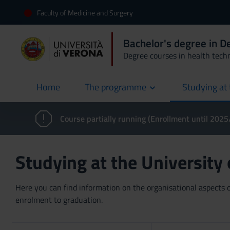
Faculty of Medicine and Surgery
Bachelor's degree in D
Degree courses in health tech
Home
The programme
Studying at 
current
Course partially running (Enrollment until 202
Studying at the University
Here you can find information on the organisational aspects of
enrolment to graduation.