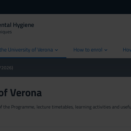
ental Hygiene
niques
the University of Verona
How to enrol
How
cur
5/2026)
 of Verona
 the Programme, lecture timetables, learning activities and useful