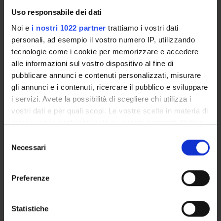
13
Italian
Uso responsabile dei dati
Noi e
i nostri 1022 partner
trattiamo i vostri dati
Scientific Disciplinary Sector (SSD)
personali, ad esempio il vostro numero IP, utilizzando
MED/50 - APPLIED MEDICAL TECHNOLOGY AND
tecnologie come i cookie per memorizzare e accedere
METHODOLOGY
alle informazioni sul vostro dispositivo al fine di
Period
pubblicare annunci e contenuti personalizzati, misurare
1° e 2° semestre (corsi annuali) PROFESSIONE SANITARIE
gli annunci e i contenuti, ricercare il pubblico e sviluppare
dal Oct 1, 2024 al Sep 30, 2025.
i servizi. Avete la possibilità di scegliere chi utilizza i
vostri dati e per quali scopi. Le vostre scelte in materia di
Courses Single
privacy sono applicabili solo su questa proprietà digitale
Not Authorized
in cui avete effettuato le vostre scelte. È possibile
S
modificare o revocare il proprio consenso in qualsiasi
Necessari
e
Lessons timetable
Seminars
0
momento dalla Dichiarazione sui cookie o facendo clic
l
sull'icona di attivazione della privacy.
e
Preferenze
Learning objectives
z
Con il tuo consenso, vorremmo anche:
i
The student learns to observe the activity in the clinics as a
raccogliere informazioni sulla tua posizione
o
Statistiche
whole, aimed in particular at the procedures of reception of
geografica, con un'approssimazione di qualche
n