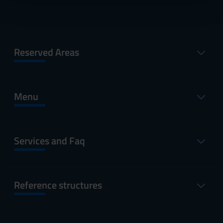
pubblicità e social media, i quali potrebbero combinarle
con altre informazioni che hai fornito loro o che hanno
raccolto dal tuo utilizzo dei loro servizi.
Reserved Areas
Menu
Services and Faq
Reference structures