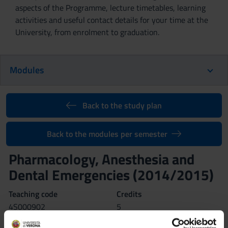
aspects of the Programme, lecture timetables, learning
activities and useful contact details for your time at the
University, from enrolment to graduation.
Modules
Back to the study plan
Back to the modules per semester
Pharmacology, Anesthesia and
Dental Emergencies (2014/2015)
Teaching code
Credits
4S000902
5
Language