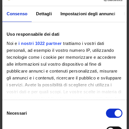
Italian
Consenso
Dettagli
Impostazioni degli annunci
In
Seminars
0
Uso responsabile dei dati
The teaching is organized as follows:
Noi e
i nostri 1022 partner
trattiamo i vostri dati
personali, ad esempio il vostro numero IP, utilizzando
ANESTESIA APPLICATA
tecnologie come i cookie per memorizzare e accedere
ALL'ODONTOSTOMATOLOGIA
alle informazioni sul vostro dispositivo al fine di
pubblicare annunci e contenuti personalizzati, misurare
Credits
Period
gli annunci e i contenuti, ricercare il pubblico e sviluppare
2
2°anno 1°semestre ID VR
i servizi. Avete la possibilità di scegliere chi utilizza i
Academic staff
vostri dati e per quali scopi. Le vostre scelte in materia di
Vittorio Schweiger
privacy sono applicabili solo su questa proprietà digitale
in cui avete effettuato le vostre scelte. È possibile
S
modificare o revocare il proprio consenso in qualsiasi
Necessari
e
momento dalla Dichiarazione sui cookie o facendo clic
FARMACOLOGIA PER L'IGIENISTA
l
sull'icona di attivazione della privacy.
e