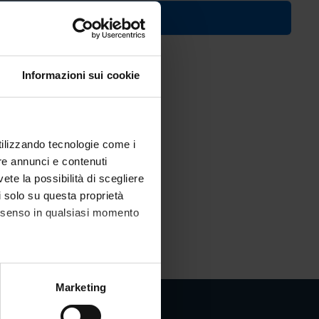
n
. 2016/2017)
Informazioni sui cookie
utilizzando tecnologie come i
re annunci e contenuti
vete la possibilità di scegliere
li solo su questa proprietà
consenso in qualsiasi momento
alche metro,
Marketing
e specifiche (impronte