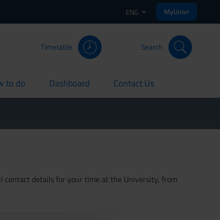
MyUnivr
ENG
Timetable
Search
 to do
Dashboard
Contact Us
rent
current
current
 contact details for your time at the University, from