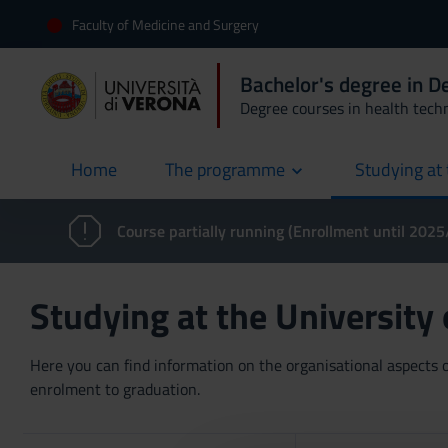
Faculty of Medicine and Surgery
Bachelor's degree in D
Degree courses in health tech
Home
The programme
Studying at 
current
Course partially running (Enrollment until 202
Studying at the University
Here you can find information on the organisational aspects of
enrolment to graduation.