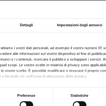
Back to the study pla
udies (It will be activated in the A.Y
Dettagli
Impostazioni degli annunci
Credits
6
nary Sector (SSD)
rattiamo i vostri dati personali, ad esempio il vostro numero IP, 
dere alle informazioni sul vostro dispositivo al fine di pubblica
nunci e i contenuti, ricercare il pubblico e sviluppare i servizi. A
r quali scopi. Le vostre scelte in materia di privacy sono applicabi
to le vostre scelte. È possibile modificare o revocare il proprio 
 o facendo clic sull'icona di attivazione della privacy.
mo anche:
oni sulla tua posizione geografica, con un'approssimazione di qu
Preferenze
Statistiche
spositivo, scansionandolo attivamente alla ricerca di caratteristich