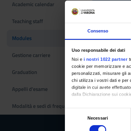
Academic calendar
Elective st
Teaching staff
Consenso
Teaching code
Modules
4S001039
Uso responsabile dei dati
Scientific Discipli
Gestione carriere
- - -
Noi e
i nostri 1022 partner
t
cookie per memorizzare e acce
Graduation
personalizzati, misurare gli an
chi utilizza i vostri dati e pe
digitale in cui avete effettua
Appelli d'esame
dalla Dichiarazione sui cookie
Modalità e sedi di frequenza
Con il tuo consenso, vorrem
S
raccogliere informazi
Necessari
e
Identificare il tuo di
l
digitali).