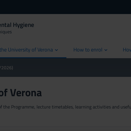
ental Hygiene
niques
the University of Verona
How to enrol
How
cur
5/2026)
 of Verona
 the Programme, lecture timetables, learning activities and useful