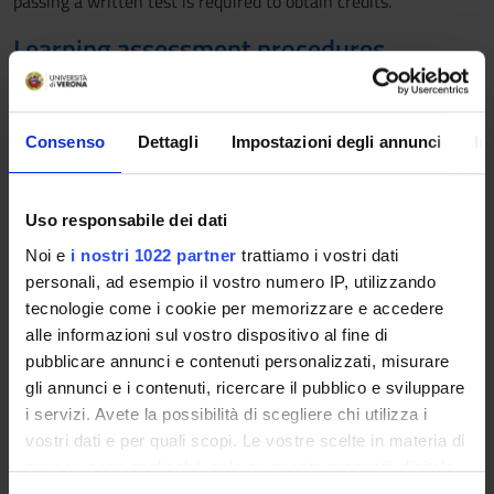
passing a written test is required to obtain credits.
Learning assessment procedures
The final assessment will be through a written paper.
Alternatively, there will be a Moodle QUIZ.
Consenso
Dettagli
Impostazioni degli annunci
In
Students with disabilities or specific learning
disorders (SLD), who intend to request the adaptation
Uso responsabile dei dati
of the exam, must follow the instructions given
HERE
Noi e
i nostri 1022 partner
trattiamo i vostri dati
personali, ad esempio il vostro numero IP, utilizzando
tecnologie come i cookie per memorizzare e accedere
Scheduled Lessons
alle informazioni sul vostro dispositivo al fine di
pubblicare annunci e contenuti personalizzati, misurare
WHEN
CLASSROOM
TEACHER
TOPICS
gli annunci e i contenuti, ricercare il pubblico e sviluppare
i servizi. Avete la possibilità di scegliere chi utilizza i
Revision on
vostri dati e per quali scopi. Le vostre scelte in materia di
random
privacy sono applicabili solo su questa proprietà digitale
variables:
in cui avete effettuato le vostre scelte. È possibile