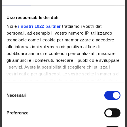
Friday 08
November
2024
Aula da
Self branding
Uso responsabile dei dati
14:30 - 17:30
definire
e skills
Noi e
i nostri 1022 partner
trattiamo i vostri dati
Duration: 3:00
personali, ad esempio il vostro numero IP, utilizzando
AM
tecnologie come i cookie per memorizzare e accedere
alle informazioni sul vostro dispositivo al fine di
Wednesday
pubblicare annunci e contenuti personalizzati, misurare
13 November
Zoom link
The selection
gli annunci e i contenuti, ricercare il pubblico e sviluppare
2024
for
process for
i servizi. Avete la possibilità di scegliere chi utilizza i
11:30 - 13:00
applicants
job seekers
vostri dati e per quali scopi. Le vostre scelte in materia di
Duration: 1:30
only
with a PhD
privacy sono applicabili solo su questa proprietà digitale
AM
in cui avete effettuato le vostre scelte. È possibile
S
modificare o revocare il proprio consenso in qualsiasi
Necessari
e
Wednesday
momento dalla Dichiarazione sui cookie o facendo clic
l
13 November
Zoom link
The selection
sull'icona di attivazione della privacy.
e
2024
for
process for
Preferenze
z
14:30 - 16:00
applicants
job seekers
Con il tuo consenso, vorremmo anche:
i
Duration: 1:30
only
with a PhD