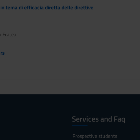
in tema di efficacia diretta delle direttive
a Fratea
rs
Services and Faq
Prospective students