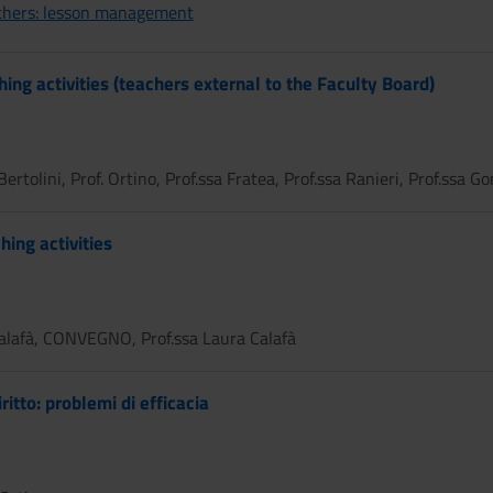
achers: lesson management
ng activities (teachers external to the Faculty Board)
Bertolini, Prof. Ortino, Prof.ssa Fratea, Prof.ssa Ranieri, Prof.ssa 
hing activities
lafà, CONVEGNO, Prof.ssa Laura Calafà
itto: problemi di efficacia