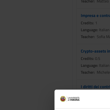
Teacher:
Matteo 
Impresa e contra
Credits:
1
Language:
Italian
Teacher:
Sofia M
Crypto-assets i
Credits:
0.5
Language:
Italian
Teacher:
Michele
I diritti dei con
Credits:
0.5
Language:
Italian
Teacher:
Maria Gr