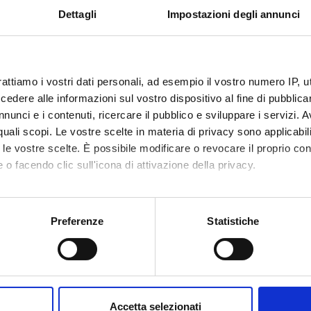
Dettagli
Impostazioni degli annunci
talizzazione e governo dell'impresa
rattiamo i vostri dati personali, ad esempio il vostro numero IP, 
ansoldo
dere alle informazioni sul vostro dispositivo al fine di pubblica
nunci e i contenuti, ricercare il pubblico e sviluppare i servizi. A
r quali scopi. Le vostre scelte in materia di privacy sono applicabi
ali e digitalizzazione nei contratti di credito ai consumatori
to le vostre scelte. È possibile modificare o revocare il proprio 
 o facendo clic sull'icona di attivazione della privacy.
Ortino
mo anche:
oni sulla tua posizione geografica, con un'approssimazione di qu
Preferenze
Statistiche
ntali dell'uomo nell'interazione con il sistema di IA
spositivo, scansionandolo attivamente alla ricerca di caratteristich
aborati i tuoi dati personali e imposta le tue preferenze nella
s
consenso in qualsiasi momento dalla Dichiarazione sui cookie.
o Omodei Sale'
Accetta selezionati