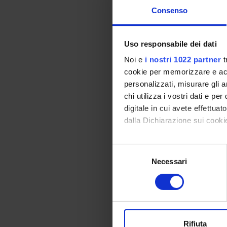
Consenso
Tecnologie, digi
Credits:
1
Uso responsabile dei dati
Language:
Italian
Noi e
i nostri 1022 partner
t
Teacher:
Sofia M
cookie per memorizzare e acce
personalizzati, misurare gli an
chi utilizza i vostri dati e pe
Diritti fondament
digitale in cui avete effettua
Credits:
0.5
dalla Dichiarazione sui cookie
Language:
Italian
Teacher:
Matteo 
Con il tuo consenso, vorrem
S
raccogliere informazi
Necessari
e
I diritti fondame
Identificare il tuo di
l
digitali).
Credits:
0.5
e
Approfondisci come vengono el
z
Language:
Italian
modificare o ritirare il tuo 
i
Teacher:
Riccard
o
Rifiuta