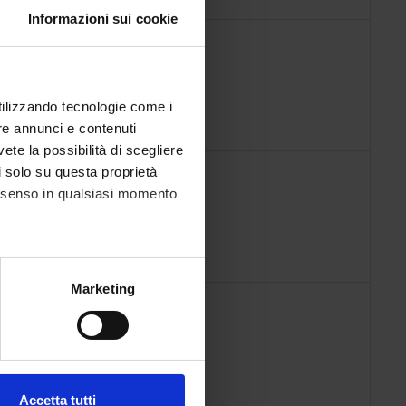
Informazioni sui cookie
utilizzando tecnologie come i
re annunci e contenuti
vete la possibilità di scegliere
li solo su questa proprietà
consenso in qualsiasi momento
alche metro,
Marketing
e specifiche (impronte
ezione dettagli
. Puoi
Accetta tutti