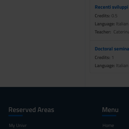
Recenti sviluppi 
Credits:
0.5
Language:
Italian
Teacher:
Caterin
Doctoral semina
Credits:
1
Language:
Italian
Reserved Areas
Menu
My Univr
Home