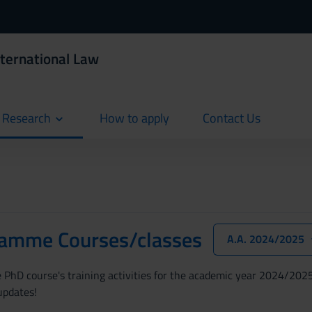
nternational Law
d Research
How to apply
Contact Us
current
current
amme Courses/classes
A.A. 2024/2025
PhD course's training activities for the academic year 2024/2025. 
updates!