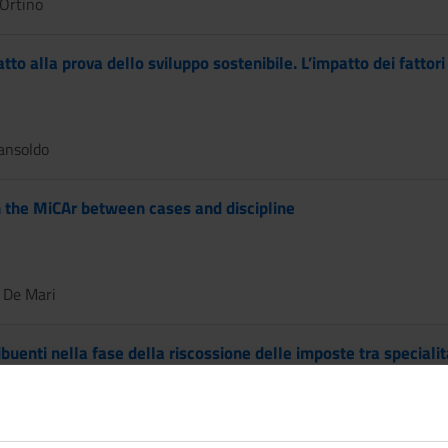
Ortino
tto alla prova dello sviluppo sostenibile. L’impatto dei fattori
ansoldo
n the MiCAr between cases and discipline
 De Mari
tribuenti nella fase della riscossione delle imposte tra specialit
azia Ortoleva