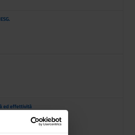
 ESG.
à ed effettività