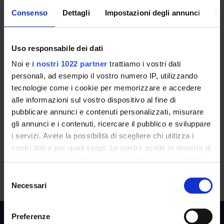
The need for protection and the
Consenso
Dettagli
Impostazioni degli annunci
In
protection of rights. Historical-
legal paradigms (2024/2025)
Uso responsabile dei dati
Teacher
Referent
Noi e
i nostri 1022 partner
trattiamo i vostri dati
Giovanni Rossi
Giovanni Rossi
personali, ad esempio il vostro numero IP, utilizzando
tecnologie come i cookie per memorizzare e accedere
Credits
Language
alle informazioni sul vostro dispositivo al fine di
0.5
Italian
pubblicare annunci e contenuti personalizzati, misurare
gli annunci e i contenuti, ricercare il pubblico e sviluppare
Class attendance
Location
i servizi. Avete la possibilità di scegliere chi utilizza i
Compulsory
VERONA
vostri dati e per quali scopi. Le vostre scelte in materia di
privacy sono applicabili solo su questa proprietà digitale
Seminars
0
in cui avete effettuato le vostre scelte. È possibile
S
modificare o revocare il proprio consenso in qualsiasi
Necessari
e
momento dalla Dichiarazione sui cookie o facendo clic
l
sull'icona di attivazione della privacy.
e
Preferenze
z