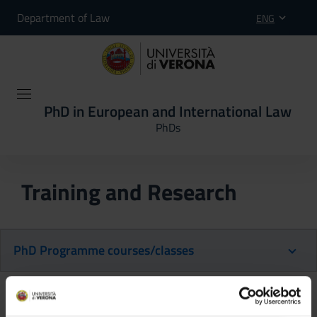
Department of Law
ENG
PhD in European and International Law
PhDs
Training and Research
PhD Programme courses/classes
Back to the study plan