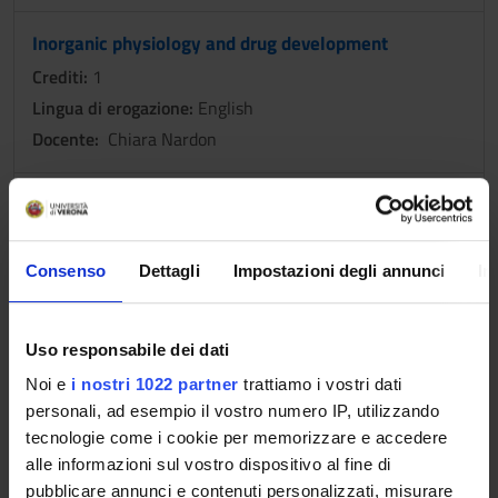
Inorganic physiology and drug development
Crediti:
1
Lingua di erogazione:
English
Docente:
Chiara Nardon
Nanomaterials for biomedicine
Crediti:
1
Lingua di erogazione:
Inglese.
Consenso
Dettagli
Impostazioni degli annunci
In
Docente:
Adolfo Speghini
Uso responsabile dei dati
Practical aspects of fluorometry
Noi e
i nostri 1022 partner
trattiamo i vostri dati
Crediti:
0.5
personali, ad esempio il vostro numero IP, utilizzando
Lingua di erogazione:
Inglese
tecnologie come i cookie per memorizzare e accedere
Docente:
Fabio Piccinelli
alle informazioni sul vostro dispositivo al fine di
pubblicare annunci e contenuti personalizzati, misurare