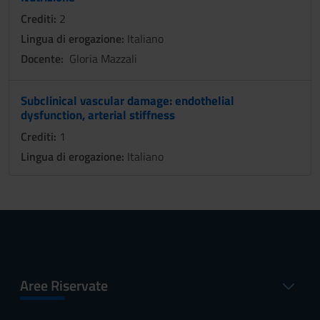
Crediti:
2
Lingua di erogazione:
Italiano
Docente:
Gloria Mazzali
Subclinical vascular damage: endothelial
dysfunction, arterial stiffness
Crediti:
1
Lingua di erogazione:
Italiano
Aree Riservate