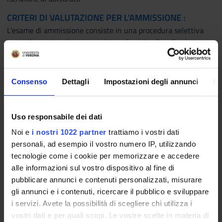
CRITERI DI VALUTAZIONE PER L'AMMISSIONE :
L’esame di ammissione consiste in una procedura selettiva
tesa ad accertare la preparazione e le attitudini alla ricerca
scientifica e volta ad assicurare un’idonea valutazione
comparativa dei candidati.
Consenso
Dettagli
Impostazioni degli annunci
In
Le modalità di selezione e i criteri di valutazione delle prove di
ammissione sono indicati nel Bando di concorso.
TASSE E CONTRIBUTI :
Uso responsabile dei dati
A seguito del superamento del relativo concorso i dottorandi
Noi e
i nostri 1022 partner
trattiamo i vostri dati
dovranno versare un’unica rata al momento dell’iscrizione di
personali, ad esempio il vostro numero IP, utilizzando
€ 208,00 composta da € 192,00 a titolo di tassa regionale
tecnologie come i cookie per memorizzare e accedere
diritto allo studio, € 16,00 per imposta di bollo assolta in
alle informazioni sul vostro dispositivo al fine di
modo virtuale.
pubblicare annunci e contenuti personalizzati, misurare
gli annunci e i contenuti, ricercare il pubblico e sviluppare
i servizi. Avete la possibilità di scegliere chi utilizza i
Come candidarsi
vostri dati e per quali scopi. Le vostre scelte in materia di