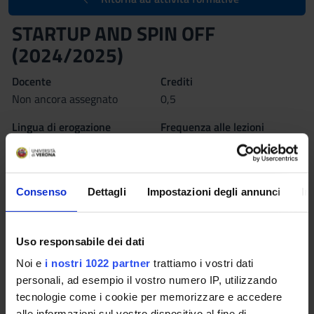
STARTUP AND SPIN OFF
(2024/2025)
Docente
Crediti
Non ancora assegnato
0,5
Lingua di erogazione
Frequenza alle lezioni
Inglese
Scelta Libera
Sede
VERONA
Consenso
Dettagli
Impostazioni degli annunci
In
Seminari
0
Uso responsabile dei dati
Obiettivi di apprendimento
Noi e
i nostri 1022 partner
trattiamo i vostri dati
personali, ad esempio il vostro numero IP, utilizzando
The seminar aims to provide the basic tools for dealing with
tecnologie come i cookie per memorizzare e accedere
the issue of startups investigating the creation process and
alle informazioni sul vostro dispositivo al fine di