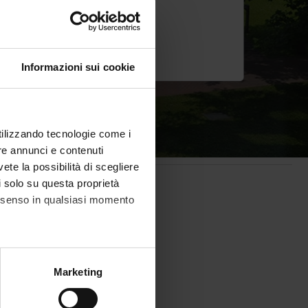
Informazioni sui cookie
utilizzando tecnologie come i
re annunci e contenuti
vete la possibilità di scegliere
li solo su questa proprietà
consenso in qualsiasi momento
alche metro,
Marketing
e specifiche (impronte