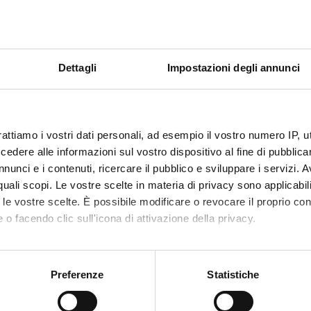
-Reggio Emilia,Trento
Italiano
ouse II - Le Mirail
Dettagli
Impostazioni degli annunci
Scopri il Corso
Scopri come iscriverti
rattiamo i vostri dati personali, ad esempio il vostro numero IP, 
dere alle informazioni sul vostro dispositivo al fine di pubblica
nunci e i contenuti, ricercare il pubblico e sviluppare i servizi. A
r quali scopi. Le vostre scelte in materia di privacy sono applicabi
to le vostre scelte. È possibile modificare o revocare il proprio 
 o facendo clic sull'icona di attivazione della privacy.
mo anche:
rta formativa delle Lauree Magistrali e i percorsi Post Lauream
oni sulla tua posizione geografica, con un'approssimazione di qu
Preferenze
Statistiche
spositivo, scansionandolo attivamente alla ricerca di caratteristich