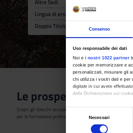
Altre Sedi
Atenei partner:Ferrara,Modena
Lingua di erogazione
Doppio Titolo
Université de Toul
Consenso
Uso responsabile dei dati
Noi e
i nostri 1022 partner
t
cookie per memorizzare e acce
personalizzati, misurare gli an
chi utilizza i vostri dati e pe
digitale in cui avete effettua
Le prospettive
dalla Dichiarazione sui cookie
Con il tuo consenso, vorrem
Scopri gli sbocchi occupazionali del Corso di Studi, l’offe
S
per la formazione professionalizzante
raccogliere informazi
Necessari
e
Identificare il tuo di
l
digitali).
e