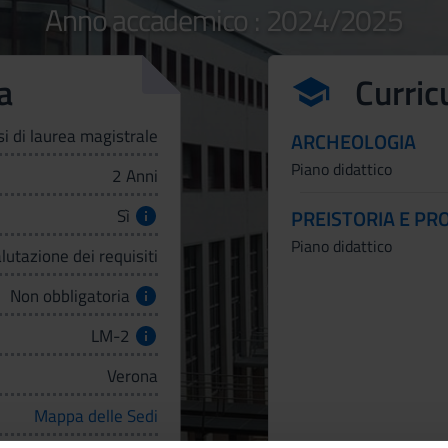
Anno accademico : 2024/2025
a
Curric
si di laurea magistrale
ARCHEOLOGIA
Piano didattico
2 Anni
Sì
PREISTORIA E PR
Piano didattico
lutazione dei requisiti
Non obbligatoria
LM-2
Verona
Mappa delle Sedi