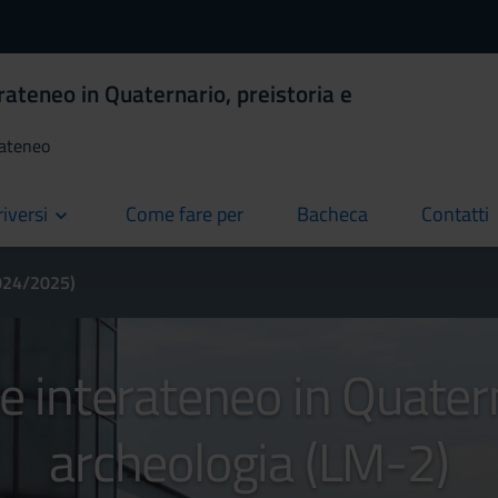
rateneo in Quaternario, preistoria e
rateneo
riversi
Come fare per
Bacheca
Contatti
current
current
current
2024/2025)
 interateneo in Quatern
archeologia (LM-2)