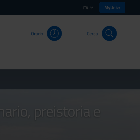
MyUnivr
ITA
Orario
Cerca
ario, preistoria e