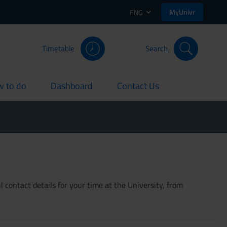
MyUnivr
ENG
Timetable
Search
 to do
Dashboard
Contact Us
rent
current
current
 contact details for your time at the University, from