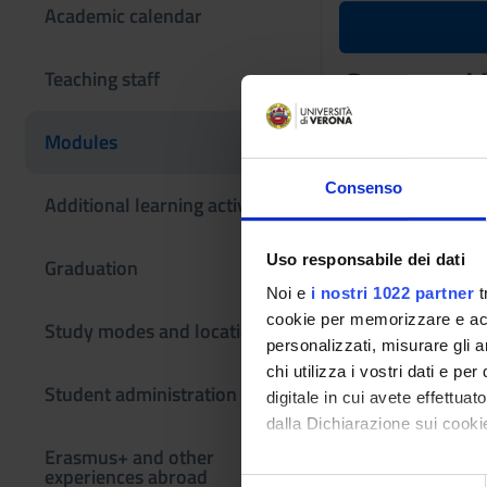
Academic calendar
Structural 
Teaching staff
Teaching code
Modules
4S003665
Consenso
Scientific Discipli
Additional learning activities
BIO/11 - BIOLOG
Uso responsabile dei dati
Learning ou
Graduation
Noi e
i nostri 1022 partner
t
The goal of the Stru
cookie per memorizzare e acce
Study modes and locations
necessary to critical
personalizzati, misurare gli an
After an introducti
chi utilizza i vostri dati e pe
biomolecules, the c
Student administration
digitale in cui avete effettua
The fundamentals of
dalla Dichiarazione sui cookie
In addition, papers 
Erasmus+ and other
experiences abroad
Con il tuo consenso, vorrem
S