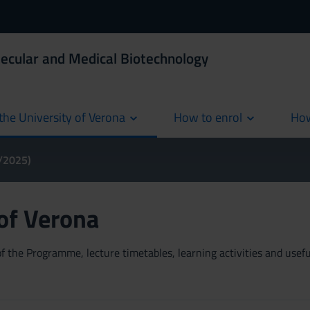
ecular and Medical Biotechnology
the University of Verona
How to enrol
How
cur
4/2025)
 of Verona
 the Programme, lecture timetables, learning activities and useful