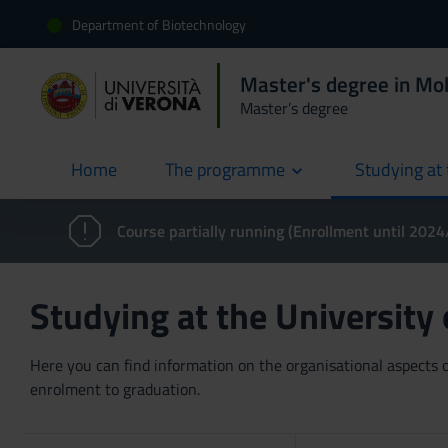
Department of Biotechnology
Master's degree in Mol
Master’s degree
Home
The programme
Studying at 
current
Course partially running (Enrollment until 202
Studying at the University
Here you can find information on the organisational aspects of
enrolment to graduation.