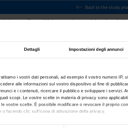
Back to the study pla
biology (It will be activated in the A
Credits
6
Dettagli
Impostazioni degli annunci
nary Sector (SSD)
IA MOLECOLARE
tcomes
rattiamo i vostri dati personali, ad esempio il vostro numero IP, 
ctural Biology course for the degree in Bioinformatics and Medical 
dere alle informazioni sul vostro dispositivo al fine di pubblica
ly read and assess scientific papers in this branch of science.
nunci e i contenuti, ricercare il pubblico e sviluppare i servizi. A
on discussing the relative weight of the different techniques used
r quali scopi. Le vostre scelte in materia di privacy sono applicabi
ourse concentrates on the theory and practice of macromolecular c
to le vostre scelte. È possibile modificare o revocare il proprio 
 the theory of diffraction, the modern methods of data collection 
 o facendo clic sull'icona di attivazione della privacy.
selected from the current literature dealing with important biologi
mo anche: