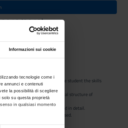
n
.Y. 2018/2019)
Informazioni sui cookie
utilizzando tecnologie come i
Biotechnology is to develop in the student the skills
re annunci e contenuti
vete la possibilità di scegliere
 to determine the three-dimensional structure of
li solo su questa proprietà
rystallography.
consenso in qualsiasi momento
and the phase problem are covered in detail.
cal structures are read and discussed.