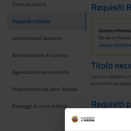
Come iscriversi
Requisiti R
Requisiti richiesti
Queste informazi
Se sei un nuovo 
International students
Laurea magistra
Abbreviazione di carriera
Titolo nec
Agevolazioni economiche
Laurea o diploma uni
entro l'ultima sessi
Trasferimenti da altro Ateneo
Requisiti 
Passaggi di corso interni
È necessario possede
all’iscrizione.