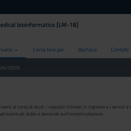
edical bioinformatics [LM-18]
riversi
Come fare per
Bacheca
Contatti
current
current
current
2024/2025)
ersi al corso di studi, i requisiti richiesti in ingresso e i servizi
re ad eventuali dubbi e domande sull'immatricolazione.