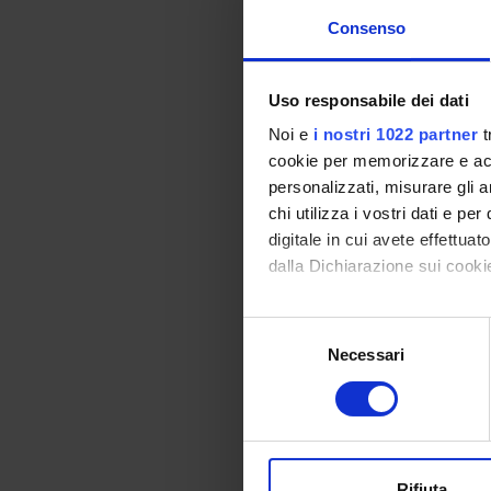
Requisiti c
Consenso
Laurea in una de
Uso responsabile dei dati
una certificazio
-
--oppure ---
Noi e
i nostri 1022 partner
t
Laurea di primo 
cookie per memorizzare e acce
CHIM/* o MED/*
personalizzati, misurare gli an
condizione che
chi utilizza i vostri dati e pe
digitale in cui avete effettua
dalla Dichiarazione sui cookie
È
necessario essere 
Con il tuo consenso, vorrem
Gli studenti che no
S
inserire nel proprio
raccogliere informazi
Necessari
e
CFU.
Identificare il tuo di
l
digitali).
e
Approfondisci come vengono el
z
Preparazi
modificare o ritirare il tuo 
i
o
Rifiuta