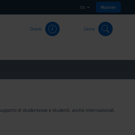
MyUnivr
ITA
Orario
Cerca
 a supporto di studentesse e studenti, anche internazionali.