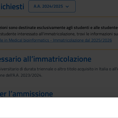
ichiesti
A.A. 2024/2025
oni sono destinate esclusivamente agli studenti e alle studentess
studente interessato all'immatricolazione, trovi le informazioni su 
le in Medical bioinformatics - Immatricolazione dal 2025/2026
essario all’immatricolazione
versitario di durata triennale o altro titolo acquisito in Italia o a
one dell'A.A. 2023/2024.
per l’ammissione
re degli specifici requisiti curriculari e un’adeguata preparazione 