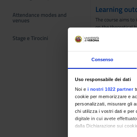
Learning ou
Attendance modes and
The course aims to 
venues
on the theoretical b
Laboratory Medicine
Stage e Tirocini
Analyzers, Clinical
Information System).
Laboratory Medicine 
Consenso
Mass Spectrometry)
Program
Uso responsabile dei dati
During the course s
Noi e
i nostri 1022 partner
t
Provide the knowle
cookie per memorizzare e acce
in the field of labo
personalizzati, misurare gli an
biological materials
chi utilizza i vostri dati e pe
digitale in cui avete effettua
Students will develo
dalla Dichiarazione sui cookie