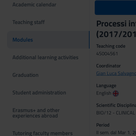
Academic calendar
Processi in
Teaching staff
(2017/201
Modules
Teaching code
4S004561
Additional learning activities
Coordinator
Gian Luca Salvagn
Graduation
Language
Student administration
English
Scientific Discipli
Erasmus+ and other
BIO/12 - CLINIC
experiences abroad
Period
II sem. dal Mar 1, 
Tutoring faculty members