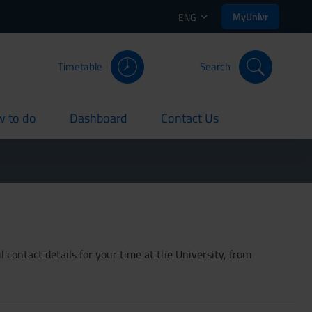
MyUnivr
ENG
Timetable
Search
 to do
Dashboard
Contact Us
rent
current
current
 contact details for your time at the University, from