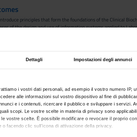
tcomes
introduce principles that form the foundations of the Clinical Bio
ases of the design and use of information systems applied to Labor
 test, of the most used Analytical Methodologies, of the Instrume
 Biochemistry Analysis Techniques, Design and Development of the
 Knowledge of clinical biochemistry, biological sample, reference i
(Clinical Chemistry, Hematology and Coagulation, Protidology, Speci
Dettagli
Impostazioni degli annunci
.
tudents will aquire the following competences:
rattiamo i vostri dati personali, ad esempio il vostro numero IP, 
dge and skills concerning the organizational and management asp
dere alle informazioni sul vostro dispositivo al fine di pubblica
ratory medicine, also considering aspects related to the different 
nunci e i contenuti, ricercare il pubblico e sviluppare i servizi. A
, types of Biochemical Analysis.
r quali scopi. Le vostre scelte in materia di privacy sono applicabi
to le vostre scelte. È possibile modificare o revocare il proprio 
p the required skills in order to be autonomous in the following ta
 o facendo clic sull'icona di attivazione della privacy.