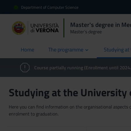
Department of Computer Science
Master's degree in Med
Master’s degree
Home
The programme
Studying at 
current
Course partially running (Enrollment until 202
Studying at the University
Here you can find information on the organisational aspects of
enrolment to graduation.