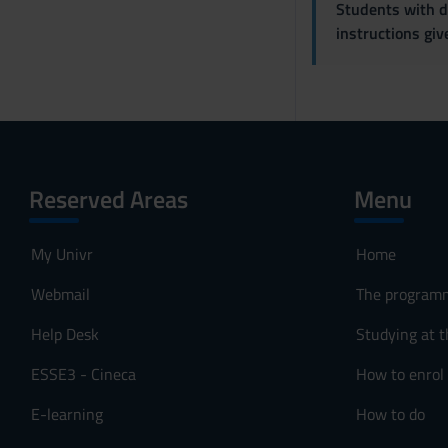
s
Students with di
o
instructions gi
Reserved Areas
Menu
My Univr
Home
Webmail
The program
Help Desk
Studying at t
ESSE3 - Cineca
How to enrol
E-learning
How to do