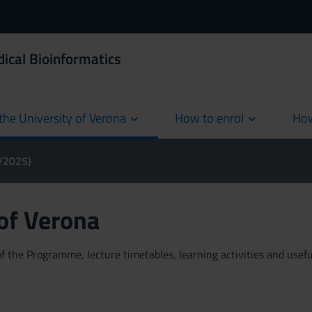
ical Bioinformatics
the University of Verona
How to enrol
How
cur
4/2025)
 of Verona
 the Programme, lecture timetables, learning activities and useful