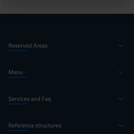
nostri partner che si occupano di analisi dei dati web,
pubblicità e social media, i quali potrebbero combinarle
con altre informazioni che hai fornito loro o che hanno
raccolto dal tuo utilizzo dei loro servizi.
Reserved Areas
Menu
Services and Faq
Reference structures