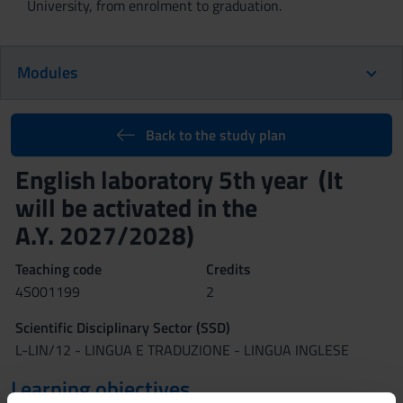
University, from enrolment to graduation.
Modules
Back to the study plan
English laboratory 5th year (It
will be activated in the
A.Y. 2027/2028)
Teaching code
Credits
4S001199
2
Scientific Disciplinary Sector (SSD)
L-LIN/12 - LINGUA E TRADUZIONE - LINGUA INGLESE
Learning objectives