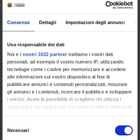
Conoscenza e comprensione:
SCUOLA DELL’INFANZIA
- develop further knowledge of the main approaches,
Consenso
Dettagli
Impostazioni degli annunci
In
techniques and didactic tools to teach English to young
learners (pre-primary school)
SCUOLA PRIMARIA
Uso responsabile dei dati
develop further knowledge of the main approaches,
Noi e
i nostri 1022 partner
trattiamo i vostri dati
techniques and didactic tools to teach English to young
personali, ad esempio il vostro numero IP, utilizzando
learners (primary school)
tecnologie come i cookie per memorizzare e accedere
alle informazioni sul vostro dispositivo al fine di
Conoscenza e capacità di comprensione applicate
pubblicare annunci e contenuti personalizzati, misurare
SCUOLA DELL’INFANZIA
gli annunci e i contenuti, ricercare il pubblico e sviluppare
- be able to plan teaching/curricular activities and materials
i servizi. Avete la possibilità di scegliere chi utilizza i
to teach English to very young learners (pre-primary school)
vostri dati e per quali scopi. Le vostre scelte in materia di
- be able to evaluate and choose appropriate techniques, tools
privacy sono applicabili solo su questa proprietà digitale
and materials to teach English to very young learners (pre-
in cui avete effettuato le vostre scelte. È possibile
S
primary school)
modificare o revocare il proprio consenso in qualsiasi
Necessari
e
SCUOLA PRIMARIA
momento dalla Dichiarazione sui cookie o facendo clic
l