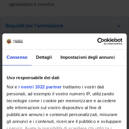
agevolazioni e incentivi.
Requisiti per l'ammissione
Requisiti Richiesti per
l'ammissione
Consenso
Dettagli
Impostazioni degli annunci
In
A.A. 2021/2022
Uso responsabile dei dati
Requisiti per l’ammissione
Noi e
i nostri 1022 partner
trattiamo i vostri dati
personali, ad esempio il vostro numero IP, utilizzando
LM-41 Classe della laurea magistrale in Medicina e Chirurgia
tecnologie come i cookie per memorizzare e accedere
o LM-46 Classe delle lauree magistrali in Odontoiatria e
alle informazioni sul vostro dispositivo al fine di
Protesi Dentaria.
pubblicare annunci e contenuti personalizzati, misurare
gli annunci e i contenuti, ricercare il pubblico e sviluppare
Abilitazione alla professione di Medico Chirurgo o di
i servizi. Avete la possibilità di scegliere chi utilizza i