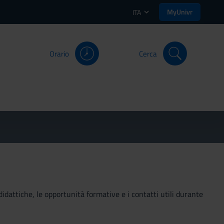
MyUnivr
ITA
Orario
Cerca
didattiche, le opportunità formative e i contatti utili durante