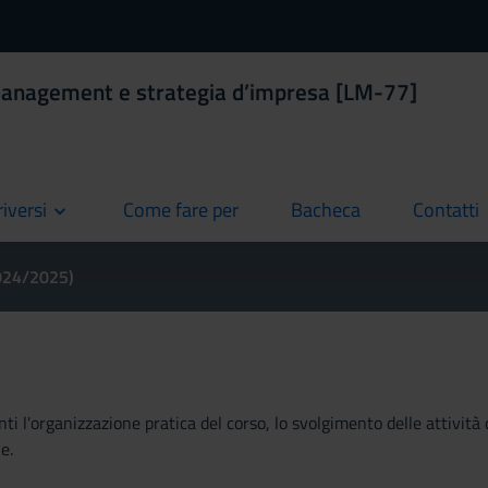
Management e strategia d’impresa [LM-77]
riversi
Come fare per
Bacheca
Contatti
current
current
current
2024/2025)
ti l'organizzazione pratica del corso, lo svolgimento delle attività 
e.