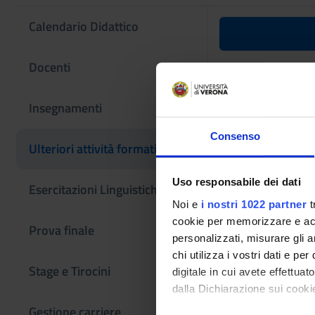
Calendario Didattico
Laboratorio
Docenti
Codice insegname
Insegnamenti
4S011376
Consenso
L'insegnamento è m
Ulteriori attività formative
imprese e mercati in
Uso responsabile dei dati
Esercitazioni Linguistiche CLA
Noi e
i nostri 1022 partner
t
cookie per memorizzare e acce
Prova finale
personalizzati, misurare gli an
chi utilizza i vostri dati e pe
Stage e Tirocini
digitale in cui avete effettua
dalla Dichiarazione sui cookie
Gestione carriere