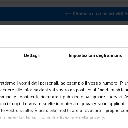
Ritorna a ulteriori attività 
 di analisi dei dati con R (Vicenza) -
nto
Crediti
3
Dettagli
Impostazioni degli annunci
utuato dall'insegnamento
Laboratorio di analisi dei dati con R (
ternazionali [L-33]
rattiamo i vostri dati personali, ad esempio il vostro numero IP, 
dere alle informazioni sul vostro dispositivo al fine di pubblica
nunci e i contenuti, ricercare il pubblico e sviluppare i servizi. A
r quali scopi. Le vostre scelte in materia di privacy sono applicabi
to le vostre scelte. È possibile modificare o revocare il proprio 
 o facendo clic sull'icona di attivazione della privacy.