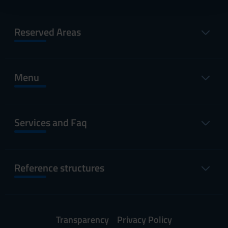
con altre informazioni che hai fornito loro o che hanno
raccolto dal tuo utilizzo dei loro servizi.
Reserved Areas
Menu
Services and Faq
Reference structures
Transparency
Privacy Policy