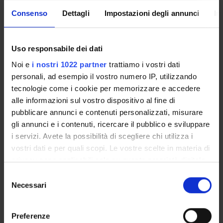
Not yet available
Consenso
Dettagli
Impostazioni degli annunci
In
Uso responsabile dei dati
The Degree programme teaching regulations, published on
june/july
set out the organisational aspects of the degree
Noi e
i nostri 1022 partner
trattiamo i vostri dati
programme, in line with the University’s teaching
personali, ad esempio il vostro numero IP, utilizzando
regulations. It includes general information about the
tecnologie come i cookie per memorizzare e accedere
programme, links to the relevant module web pages and
alle informazioni sul vostro dispositivo al fine di
specifies the administrative aspects.
pubblicare annunci e contenuti personalizzati, misurare
gli annunci e i contenuti, ricercare il pubblico e sviluppare
i servizi. Avete la possibilità di scegliere chi utilizza i
Other Rules
vostri dati e per quali scopi. Le vostre scelte in materia di
privacy sono applicabili solo su questa proprietà digitale
in cui avete effettuato le vostre scelte. È possibile
S
Student fees regulations
modificare o revocare il proprio consenso in qualsiasi
Necessari
e
Link
momento dalla Dichiarazione sui cookie o facendo clic
l
sull'icona di attivazione della privacy.
e
Preferenze
z