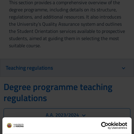
This section provides a comprehensive overview of the
degree programme, including details on its structure,
regulations, and additional resources. It also introduces
the University’s Quality Assurance system and outlines
the Student Orientation services available to prospective
students, aimed at guiding them in selecting the most
suitable course.
Teaching regulations
Degree programme teaching
regulations
A.A. 2023/2024