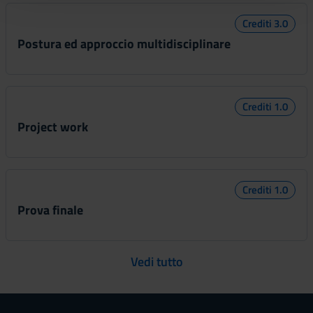
con altre informazioni che hai fornito loro o che hanno
Crediti 3.0
raccolto dal tuo utilizzo dei loro servizi.
Postura ed approccio multidisciplinare
Crediti 1.0
Project work
Crediti 1.0
Prova finale
Vedi tutto