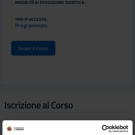
MODALITÀ DI EROGAZIONE DIDATTICA :
TIPO DI ACCESSO :
Programmato
Scopri il Corso
Iscrizione al Corso
Come candidarsi