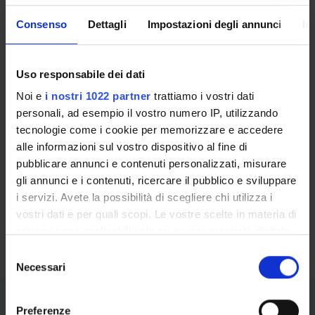
Consenso
Dettagli
Impostazioni degli annunci
In
Bando di ammissione 2020/2021
Ora disponibile per il consulto
Uso responsabile dei dati
Noi e
i nostri 1022 partner
trattiamo i vostri dati
personali, ad esempio il vostro numero IP, utilizzando
POSTI DISPONIBILI :
tecnologie come i cookie per memorizzare e accedere
15
Minimo
alle informazioni sul vostro dispositivo al fine di
40
Massimo
pubblicare annunci e contenuti personalizzati, misurare
gli annunci e i contenuti, ricercare il pubblico e sviluppare
i servizi. Avete la possibilità di scegliere chi utilizza i
SCADENZA ISCRIZIONE:
28 Febbraio 2021
vostri dati e per quali scopi. Le vostre scelte in materia di
privacy sono applicabili solo su questa proprietà digitale
in cui avete effettuato le vostre scelte. È possibile
S
modificare o revocare il proprio consenso in qualsiasi
Necessari
e
momento dalla Dichiarazione sui cookie o facendo clic
l
Piano didattico
sull'icona di attivazione della privacy.
e
Preferenze