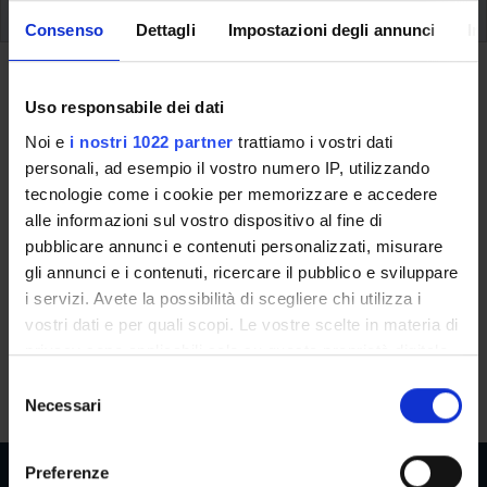
How to enrol
Consenso
Dettagli
Impostazioni degli annunci
In
How to enroll
Uso responsabile dei dati
A.A. 2024/2025
Noi e
i nostri 1022 partner
trattiamo i vostri dati
personali, ad esempio il vostro numero IP, utilizzando
tecnologie come i cookie per memorizzare e accedere
alle informazioni sul vostro dispositivo al fine di
This information is intended exclusively for students
pubblicare annunci e contenuti personalizzati, misurare
already enrolled in this course.
gli annunci e i contenuti, ricercare il pubblico e sviluppare
If you are a new student interested in enrolling, you
i servizi. Avete la possibilità di scegliere chi utilizza i
can find information about enrollment, fees and
vostri dati e per quali scopi. Le vostre scelte in materia di
deadlines on the course page:
privacy sono applicabili solo su questa proprietà digitale
Master's degree in Corporate governance and business
in cui avete effettuato le vostre scelte. È possibile
administration - Enrollment from 2025/2026
S
modificare o revocare il proprio consenso in qualsiasi
Necessari
e
momento dalla Dichiarazione sui cookie o facendo clic
l
sull'icona di attivazione della privacy.
e
Preferenze