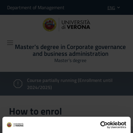
Department of Management
ENG
Master's degree in Corporate governance
and business administration
Master’s degree
Course partially running (Enrollment until
2024/2025)
How to enrol