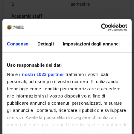
2
I semestre
Academic staff
Nicola Menestrina
Consenso
Dettagli
Impostazioni degli annunci
In
PROCESSI PATOLOGICI
Credits
Period
Uso responsabile dei dati
2
I semestre
Noi e
i nostri 1022 partner
trattiamo i vostri dati
Academic staff
personali, ad esempio il vostro numero IP, utilizzando
Flavia Bazzoni
tecnologie come i cookie per memorizzare e accedere
alle informazioni sul vostro dispositivo al fine di
pubblicare annunci e contenuti personalizzati, misurare
Learning outcomes
gli annunci e i contenuti, ricercare il pubblico e sviluppare
Module: ENDOCRINOLOGIA APPLICATA
i servizi. Avete la possibilità di scegliere chi utilizza i
-------
vostri dati e per quali scopi. Le vostre scelte in materia di
privacy sono applicabili solo su questa proprietà digitale