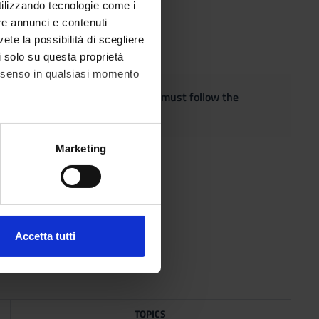
utilizzando tecnologie come i
re annunci e contenuti
vete la possibilità di scegliere
li solo su questa proprietà
consenso in qualsiasi momento
quest the adaptation of the exam, must follow the
alche metro,
Marketing
e specifiche (impronte
ezione dettagli
. Puoi
Accetta tutti
l media e per analizzare il
ostri partner che si occupano
azioni che hai fornito loro o
TOPICS