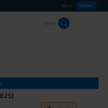
MyUnivr
ENG
Search
n
2025)