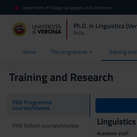
Department of Foreign Languages and Literatures
Ph.D. in Linguistics (V
PhDs
Home
The programme
Training an
current
Training and Research
PhD Programme
courses/classes
Linguistic
PhD School courses/classes
Academic staff