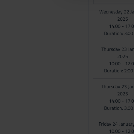
l
c
Wednesday 22 J
o
2025
n
14:00 - 17:
s
Duration: 3:0
e
n
Thursday 23 Ja
s
2025
o
10:00 - 12:
Duration: 2:0
Thursday 23 Ja
2025
14:00 - 17:
Duration: 3:0
Friday 24 Januar
10:00 - 12: