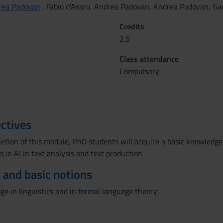
rea Padovan
, Fabio d'Asaro, Andrea Padovan, Andrea Padovan, Ga
Credits
2.5
Class attendance
Compulsory
ctives
etion of this module, PhD students will acquire a basic knowledg
in AI in text analysis and text production
 and basic notions
e in linguistics and in formal language theory