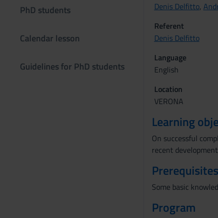
Denis Delfitto
,
And
PhD students
Referent
Calendar lesson
Denis Delfitto
Language
Guidelines for PhD students
English
Location
VERONA
Learning obje
On successful compl
recent developments 
Prerequisites
Some basic knowledg
Program