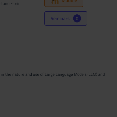
Moodle
etano Fiorin
Seminars
0
e in the nature and use of Large Language Models (LLM) and