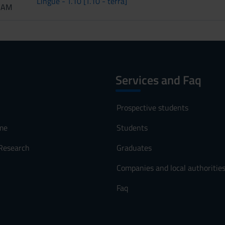
Lingue - T.10 [T.10 - terra]
0 AM
Services and Faq
Prospective students
me
Students
 Research
Graduates
Companies and local authoritie
Faq