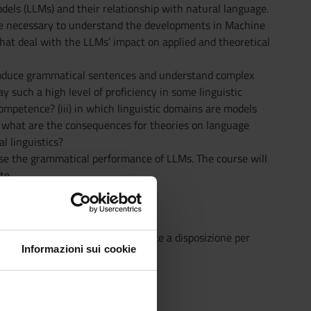
dels (LLMs) and their relationship with natural language.
 are necessary to understand the developments in Machine
 that deal with the LLMs’ impact on applied and theoretical
 produce grammatical sentences and understand complex
y such a high level of proficiency in some linguistic
ompetence? (iii) in which linguistic domains are models
 what are the consequences for theories on language
l linguistics?
e the grammatical performance of LLMs. The course will
ate
o che il Sistema Bibliotecario mette a disposizione per
Informazioni sui cookie
o semplice e innovativo.