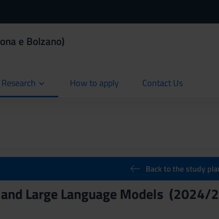
erona e Bolzano)
d Research
How to apply
Contact Us
current
current
Back to the study pla
s and Large Language Models (2024/