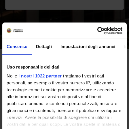
Scopri il Corso
Scopri come iscriverti
Consenso
Dettagli
Impostazioni degli annunci
In
Il Corso in numeri
Uso responsabile dei dati
I dati presentati vengono estratti dal questionario interno
Noi e
i nostri 1022 partner
trattiamo i vostri dati
sulla didattica e dalle rilevazioni di AlmaLaurea.
personali, ad esempio il vostro numero IP, utilizzando
tecnologie come i cookie per memorizzare e accedere
11
alle informazioni sul vostro dispositivo al fine di
pubblicare annunci e contenuti personalizzati, misurare
gli annunci e i contenuti, ricercare il pubblico e sviluppare
i servizi. Avete la possibilità di scegliere chi utilizza i
Rapporto componente studentesca/personale
docente
(2023/2024)
vostri dati e per quali scopi. Le vostre scelte in materia di