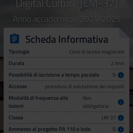
Digital Culture [LM-37]
Anno accademico : 2024/2025
Scheda Informativa
Tipologia
Corsi di laurea magistrale
Durata
2 Anni
Possibilità di iscrizione a tempo parziale
Sì
Accesso
procedura di valutazione dei requisiti
Modalità di frequenza alle
Non
lezioni
obbligatoria
Classe
LM-37
Ammesso al progetto PA 110 e lode
Sì