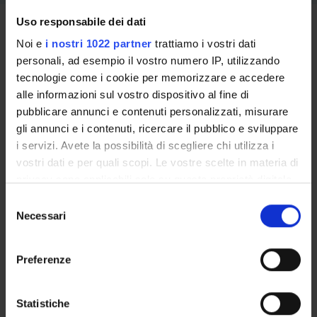
Uso responsabile dei dati
Iscrizione al Corso
Noi e
i nostri 1022 partner
trattiamo i vostri dati
personali, ad esempio il vostro numero IP, utilizzando
REQUISITI PER L’AMMISSIONE :
tecnologie come i cookie per memorizzare e accedere
Diploma di scuola secondaria superiore.
alle informazioni sul vostro dispositivo al fine di
pubblicare annunci e contenuti personalizzati, misurare
CRITERI DI VALUTAZIONE PER L'AMMISSIONE :
gli annunci e i contenuti, ricercare il pubblico e sviluppare
Non è prevista la selezione dei candidati
i servizi. Avete la possibilità di scegliere chi utilizza i
vostri dati e per quali scopi. Le vostre scelte in materia di
privacy sono applicabili solo su questa proprietà digitale
Come candidarsi
in cui avete effettuato le vostre scelte. È possibile
S
modificare o revocare il proprio consenso in qualsiasi
Necessari
e
momento dalla Dichiarazione sui cookie o facendo clic
l
Bando di ammissione 2021/2022
sull'icona di attivazione della privacy.
e
Preferenze
Ora disponibile per il consulto
z
Con il tuo consenso, vorremmo anche:
i
raccogliere informazioni sulla tua posizione
o
Statistiche