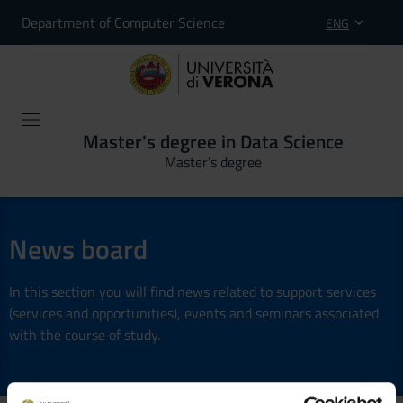
Department of Computer Science
ENG
Master's degree in Data Science
Master’s degree
News board
In this section you will find news related to support services
(services and opportunities), events and seminars associated
with the course of study.