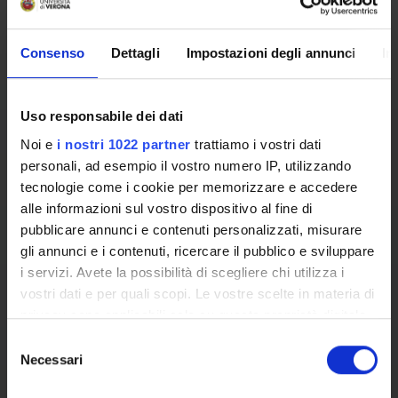
Prossime Iniziative
Consenso
Dettagli
Impostazioni degli annunci
In
BANDO PER IL CONFERIMENTO DI N. 55
Uso responsabile dei dati
ASSEGNI PER L’ATTIVAZIONE DEL
Noi e
i nostri 1022 partner
trattiamo i vostri dati
SERVIZIO DI TUTORATO DIDATTICO - A.A.
personali, ad esempio il vostro numero IP, utilizzando
2026/2027 (1° semestre e annuali) -
tecnologie come i cookie per memorizzare e accedere
From:
Alessandro Farinelli
alle informazioni sul vostro dispositivo al fine di
DIPARTIMENTO DI INFORMATICA - REP.
Data inizio: 8/4/26
pubblicare annunci e contenuti personalizzati, misurare
N. 7523 - PROT. 326139 DEL 29.07.2026
gli annunci e i contenuti, ricercare il pubblico e sviluppare
i servizi. Avete la possibilità di scegliere chi utilizza i
vostri dati e per quali scopi. Le vostre scelte in materia di
privacy sono applicabili solo su questa proprietà digitale
in cui avete effettuato le vostre scelte. È possibile
S
modificare o revocare il proprio consenso in qualsiasi
Necessari
e
See all
momento dalla Dichiarazione sui cookie o facendo clic
l