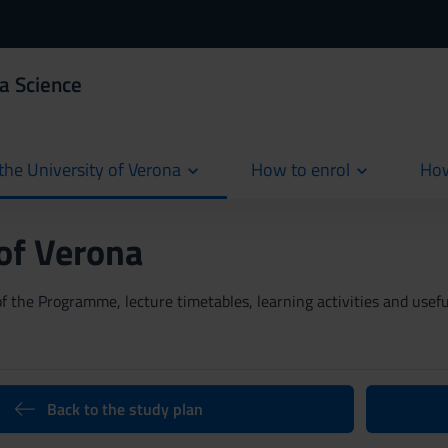
a Science
the University of Verona
How to enrol
How
cur
 of Verona
 the Programme, lecture timetables, learning activities and useful
Back to the study plan