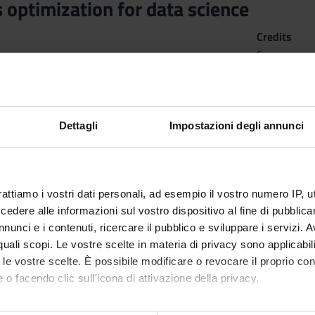
 optimization for data science
Credits
6
n by
Foundation of data analysis
(2024/2025) - Master's degree in
Dettagli
Impostazioni degli annunci
rattiamo i vostri dati personali, ad esempio il vostro numero IP, 
dere alle informazioni sul vostro dispositivo al fine di pubblica
nunci e i contenuti, ricercare il pubblico e sviluppare i servizi. A
r quali scopi. Le vostre scelte in materia di privacy sono applicabi
to le vostre scelte. È possibile modificare o revocare il proprio 
 o facendo clic sull'icona di attivazione della privacy.
mo anche: