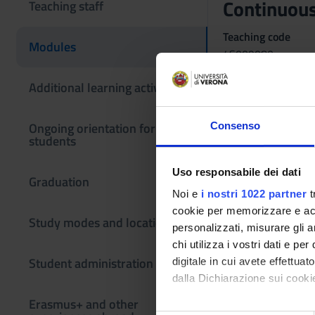
Continuous
Teaching staff
Teaching code
Modules
4S009080
The course is give
Additional learning activities
Ongoing orientation for
Consenso
students
Uso responsabile dei dati
Graduation
Noi e
i nostri 1022 partner
t
cookie per memorizzare e acce
Study modes and locations
personalizzati, misurare gli an
chi utilizza i vostri dati e pe
Student administration
digitale in cui avete effettua
dalla Dichiarazione sui cookie
Erasmus+ and other
Con il tuo consenso, vorrem