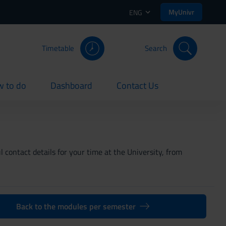
MyUnivr
ENG
Timetable
Search
 to do
Dashboard
Contact Us
rent
current
current
 contact details for your time at the University, from
Back to the modules per semester