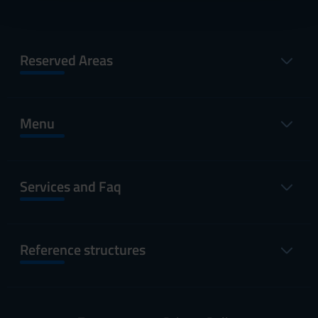
con altre informazioni che hai fornito loro o che hanno
raccolto dal tuo utilizzo dei loro servizi.
Reserved Areas
Menu
Services and Faq
Reference structures