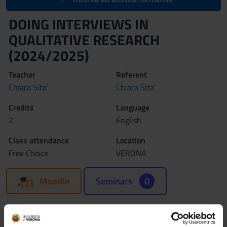
DOING INTERVIEWS IN
QUALITATIVE RESEARCH
(2024/2025)
Teacher
Referent
Chiara Sita'
Chiara Sita'
Credits
Language
2
English
Class attendance
Location
Free Choice
VERONA
Moodle
Seminars
0
Program