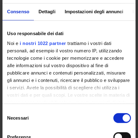
- Introduction: Interview research design (2 hours): 0.5 CFU
- Workshop 1: constructing an interview guide (4 hours): 1
Consenso
Dettagli
Impostazioni degli annunci
In
CFU
- Workshop 2: conducting interviews (2 hours): 0,5 CFU
Didactic methods
Uso responsabile dei dati
Noi e
i nostri 1022 partner
trattiamo i vostri dati
Il corso si svolgerà in presenza e, nella parte introduttiva, in
personali, ad esempio il vostro numero IP, utilizzando
modalità blended. Chi intendesse partecipare da remoto ai due
tecnologie come i cookie per memorizzare e accedere
workshop è pregato di registrarsi nello spazio che sarà messo
alle informazioni sul vostro dispositivo al fine di
a disposizione su Moodle. Per l’acquisizione dei CFU è
pubblicare annunci e contenuti personalizzati, misurare
necessaria la frequenza del 100% del corso. Possibilità di
gli annunci e i contenuti, ricercare il pubblico e sviluppare
partecipare solo alla prima giornata (=0,5 CFU).
i servizi. Avete la possibilità di scegliere chi utilizza i
Scheduled Lessons
vostri dati e per quali scopi. Le vostre scelte in materia di
privacy sono applicabili solo su questa proprietà digitale
in cui avete effettuato le vostre scelte. È possibile
S
WHEN
CLASSROOM
TEACHER
modificare o revocare il proprio consenso in qualsiasi
Necessari
e
momento dalla Dichiarazione sui cookie o facendo clic
Tuesday 14
l
Int
sull'icona di attivazione della privacy.
January 2025
e
Preferenze