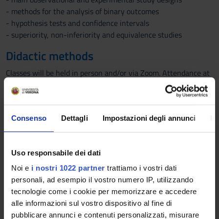
- methods for the analysis of binary outcomes
- hypothesis tests and confidence intervals
- superiority, non-inferiority and equivalence studies
Didactic methods
Classes will be held in person and/or via Zoom. Attendance at
75% of classes is required.
Learning assessment procedures
Consenso
Dettagli
Impostazioni degli annunci
In
There is no final exam
Students with disabilities or specific learning
Uso responsabile dei dati
disorders (SLD), who intend to request the adaptation
Noi e
i nostri 1022 partner
trattiamo i vostri dati
of the exam, must follow the instructions given
HERE
personali, ad esempio il vostro numero IP, utilizzando
tecnologie come i cookie per memorizzare e accedere
alle informazioni sul vostro dispositivo al fine di
Assessment
pubblicare annunci e contenuti personalizzati, misurare