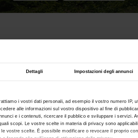
o interno sulla didattica e dalle
Dettagli
Impostazioni degli annunci
94
%
rattiamo i vostri dati personali, ad esempio il vostro numero IP, 
Soddisfazione del percorso
dere alle informazioni sul vostro dispositivo al fine di pubblica
di formazione
(2023)
nunci e i contenuti, ricercare il pubblico e sviluppare i servizi. A
r quali scopi. Le vostre scelte in materia di privacy sono applicabi
to le vostre scelte. È possibile modificare o revocare il proprio 