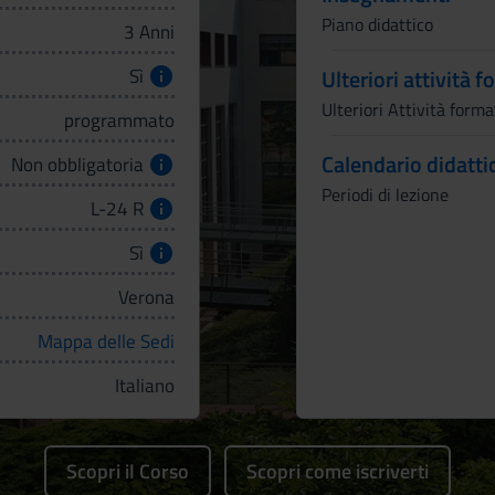
Piano didattico
3 Anni
Sì
Ulteriori attività 
Ulteriori Attività forma
programmato
Calendario didatti
Non obbligatoria
Periodi di lezione
L-24 R
Sì
Verona
Mappa delle Sedi
Italiano
Scopri il Corso
Scopri come iscriverti