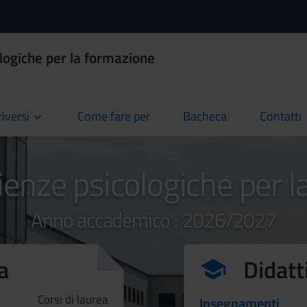
logiche per la formazione
riversi
Come fare per
Bacheca
Contatti
current
current
current
ienze psicologiche per 
Anno accademico : 2026/2027
a
Didatt
Corsi di laurea
Insegnamenti