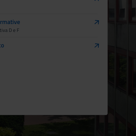
formative
tiva D e F
co