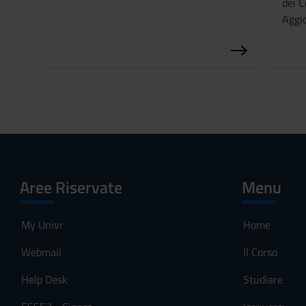
dei C
n
Aggi
s
o
Aree Riservate
Menu
My Univr
Home
Webmail
Il Corso
Help Desk
Studiare