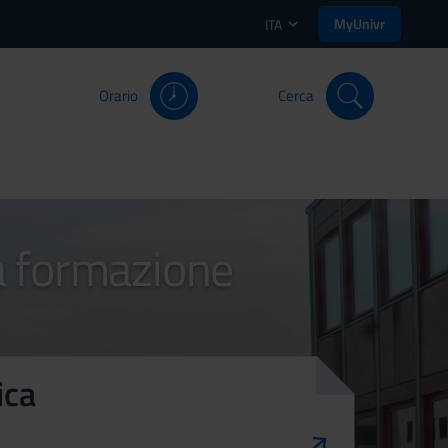
MyUnivr
ITA
Orario
Cerca
la formazione
ica