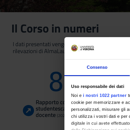
Il Corso in numeri
I dati presentati vengono estratti dal questionari
rilevazioni di AlmaLaurea.
Consenso
90
Uso responsabile dei dati
Noi e
i nostri 1022 partner
t
Rapporto componente
cookie per memorizzare e acce
studentesca/personale
personalizzati, misurare gli an
docente
(2023/2024)
chi utilizza i vostri dati e pe
digitale in cui avete effettua