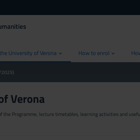
umanities
the University of Verona
How to enrol
How
cur
4/2025)
 of Verona
 the Programme, lecture timetables, learning activities and useful