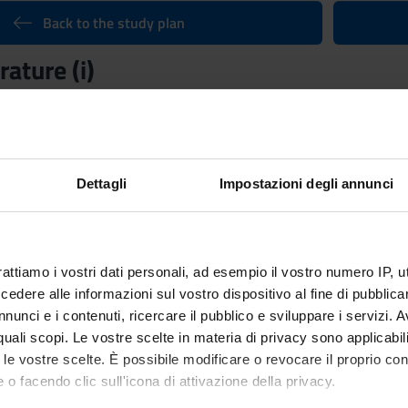
Back to the study plan
rature (i)
Credits
6
n by
French literature 1
(2019/2020) - Bachelor's degree in Language
Dettagli
Impostazioni degli annunci
rattiamo i vostri dati personali, ad esempio il vostro numero IP, 
dere alle informazioni sul vostro dispositivo al fine di pubblica
nunci e i contenuti, ricercare il pubblico e sviluppare i servizi. A
r quali scopi. Le vostre scelte in materia di privacy sono applicabi
to le vostre scelte. È possibile modificare o revocare il proprio 
 o facendo clic sull'icona di attivazione della privacy.