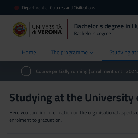
Department of Cultures and Civilizations
Bachelor’s degree in H
Bachelor's degree
Home
The programme
Studying at 
current
Course partially running (Enrollment until 202
Studying at the University
Here you can find information on the organisational aspects of
enrolment to graduation.