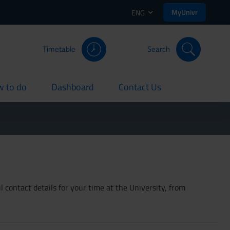
MyUnivr
ENG
Timetable
Search
 to do
Dashboard
Contact Us
rent
current
current
 contact details for your time at the University, from