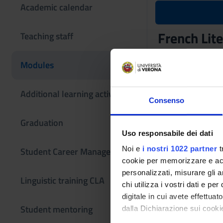
Academic calendar
French Lite
Teaching staff
Teaching code
Modules
4S01305
The course is give
Additional learning activities
Consenso
Graduation
Uso responsabile dei dati
Noi e
i nostri 1022 partner
t
Student Career Management
cookie per memorizzare e acce
personalizzati, misurare gli an
Linguistic training CLA
chi utilizza i vostri dati e pe
digitale in cui avete effettua
Student mentoring
dalla Dichiarazione sui cookie