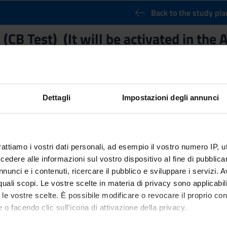
Back to the study pla
CB Test) (It will be activated in the
Credits
6
nary Sector (SSD)
Dettagli
Impostazioni degli annunci
rattiamo i vostri dati personali, ad esempio il vostro numero IP, 
dere alle informazioni sul vostro dispositivo al fine di pubblica
nunci e i contenuti, ricercare il pubblico e sviluppare i servizi. A
r quali scopi. Le vostre scelte in materia di privacy sono applicabi
to le vostre scelte. È possibile modificare o revocare il proprio 
 o facendo clic sull'icona di attivazione della privacy.