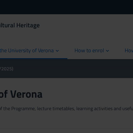
ltural Heritage
the University of Verona
How to enrol
How
cur
4/2025)
 of Verona
 the Programme, lecture timetables, learning activities and useful