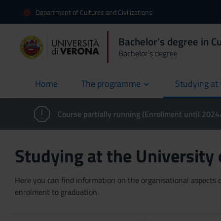
Department of Cultures and Civilizations
Bachelor’s degree in Cu
Bachelor's degree
Home
The programme
Studying at 
current
Course partially running (Enrollment until 202
Studying at the University
Here you can find information on the organisational aspects of
enrolment to graduation.