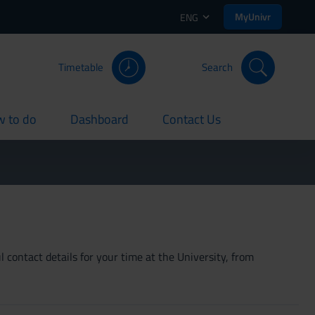
MyUnivr
ENG
Timetable
Search
 to do
Dashboard
Contact Us
rent
current
current
 contact details for your time at the University, from