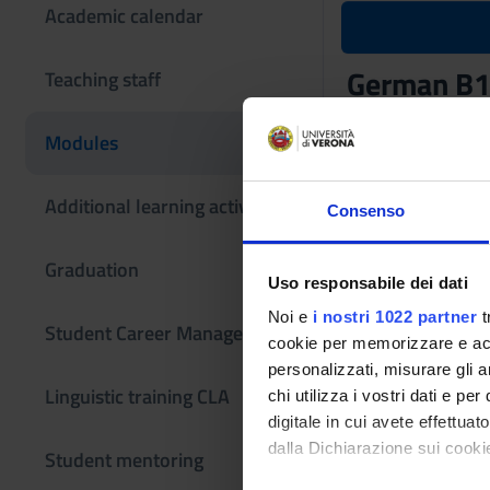
Academic calendar
German B1 (
Teaching staff
Teaching code
Modules
4S000984
Scientific Discipli
Additional learning activities
Consenso
- - -
Graduation
Uso responsabile dei dati
Noi e
i nostri 1022 partner
t
Student Career Management
cookie per memorizzare e acce
personalizzati, misurare gli an
Linguistic training CLA
chi utilizza i vostri dati e pe
digitale in cui avete effettua
dalla Dichiarazione sui cookie
Student mentoring